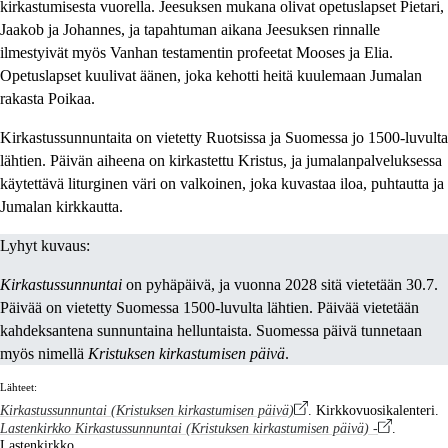
kirkastumisesta vuorella. Jeesuksen mukana olivat opetuslapset Pietari,
Jaakob ja Johannes, ja tapahtuman aikana Jeesuksen rinnalle
ilmestyivät myös Vanhan testamentin profeetat Mooses ja Elia.
Opetuslapset kuulivat äänen, joka kehotti heitä kuulemaan Jumalan
rakasta Poikaa.
Kirkastussunnuntaita on vietetty Ruotsissa ja Suomessa jo 1500-luvulta
lähtien. Päivän aiheena on kirkastettu Kristus, ja jumalanpalveluksessa
käytettävä liturginen väri on valkoinen, joka kuvastaa iloa, puhtautta ja
Jumalan kirkkautta.
Lyhyt kuvaus:
Kirkastussunnuntai
on pyhäpäivä, ja vuonna 2028 sitä vietetään 30.7.
Päivää on vietetty Suomessa 1500-luvulta lähtien. Päivää vietetään
kahdeksantena sunnuntaina helluntaista. Suomessa päivä tunnetaan
myös nimellä
Kristuksen kirkastumisen päivä
.
Lähteet:
Kirkastussunnuntai (Kristuksen kirkastumisen päivä)
. Kirkkovuosikalenteri.
Lastenkirkko Kirkastussunnuntai (Kristuksen kirkastumisen päivä) -
.
Lastenkirkko.