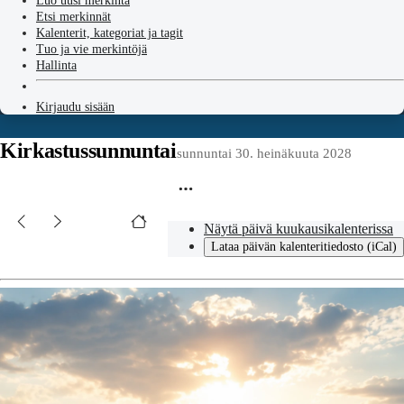
Luo uusi merkintä
Etsi merkinnät
Kalenterit, kategoriat ja tagit
Tuo ja vie merkintöjä
Hallinta
Kirjaudu sisään
Kirkastussunnuntai
sunnuntai 30. heinäkuuta 2028
Näytä päivä kuukausikalenterissa
Lataa päivän kalenteritiedosto (iCal)