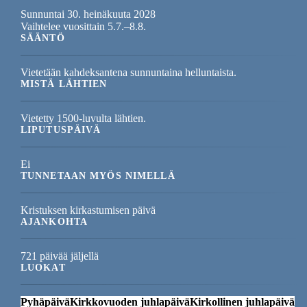
Sunnuntai 30. heinäkuuta 2028
Vaihtelee vuosittain 5.7.–8.8.
SÄÄNTÖ
Vietetään kahdeksantena sunnuntaina helluntaista.
MISTÄ LÄHTIEN
Vietetty 1500-luvulta lähtien.
LIPUTUSPÄIVÄ
Ei
TUNNETAAN MYÖS NIMELLÄ
Kristuksen kirkastumisen päivä
AJANKOHTA
721 päivää jäljellä
LUOKAT
Pyhäpäivä
Kirkkovuoden juhlapäivä
Kirkollinen juhlapäivä