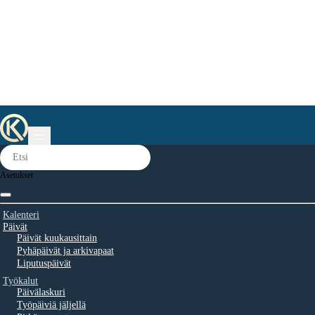
Asetukset
Kalenteri
Päivät
Päivät kuukausittain
Pyhäpäivät ja arkivapaat
Liputuspäivät
Työkalut
Päivälaskuri
Työpäiviä jäljellä