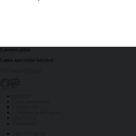
Kalenteri.online
Uuden ajan online-kalenteri
info@kalenteri.online
Kalenteri
Päivät kuukausittain
Liputuspäivät
Pyhäpäivät ja arkivapaat
Pitkät vapaat
Päivälaskuri
Työpäiviä jäljellä