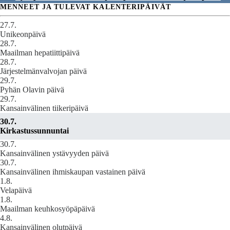
MENNEET JA TULEVAT KALENTERIPÄIVÄT
27.7.
Unikeonpäivä
28.7.
Maailman hepatiittipäivä
28.7.
Järjestelmänvalvojan päivä
29.7.
Pyhän Olavin päivä
29.7.
Kansainvälinen tiikeripäivä
30.7.
Kirkastussunnuntai
30.7.
Kansainvälinen ystävyyden päivä
30.7.
Kansainvälinen ihmiskaupan vastainen päivä
1.8.
Velapäivä
1.8.
Maailman keuhkosyöpäpäivä
4.8.
Kansainvälinen olutpäivä