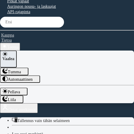
Pitkät vapaat
Auringon nousu- ja laskuajat
API-rajapinta
Kauppa
Tietoa
Teema
Vaalea
Tumma
Automaattinen
Pellava
Liila
Omat merkinnät
Tallennus vain tähän selaimeen