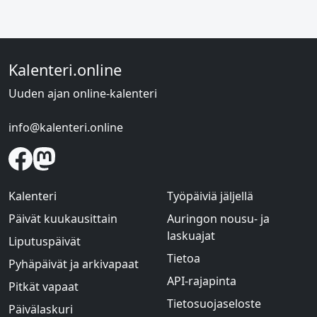
Kalenteri.online
Uuden ajan online-kalenteri
info@kalenteri.online
Kalenteri
Työpäiviä jäljellä
Päivät kuukausittain
Auringon nousu- ja
laskuajat
Liputuspäivät
Tietoa
Pyhäpäivät ja arkivapaat
API-rajapinta
Pitkät vapaat
Tietosuojaseloste
Päivälaskuri