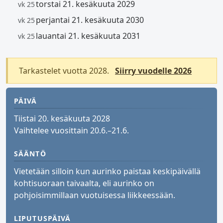
torstai 21. kesäkuuta 2029
vk 25
perjantai 21. kesäkuuta 2030
vk 25
lauantai 21. kesäkuuta 2031
vk 25
Tarkastelet vuotta 2028.
Siirry vuodelle 2026
PÄIVÄ
Tiistai 20. kesäkuuta 2028
Vaihtelee vuosittain 20.6.–21.6.
SÄÄNTÖ
Vietetään silloin kun aurinko paistaa keskipäivällä
kohtisuoraan taivaalta, eli aurinko on
pohjoisimmillaan vuotuisessa liikkeessään.
LIPUTUSPÄIVÄ