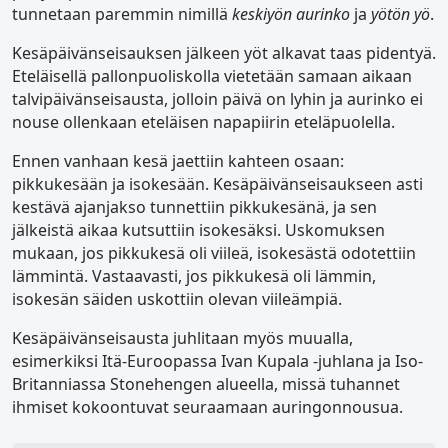
tunnetaan paremmin nimillä
keskiyön aurinko
ja
yötön yö
.
Kesäpäivänseisauksen jälkeen yöt alkavat taas pidentyä.
Eteläisellä pallonpuoliskolla vietetään samaan aikaan
talvipäivänseisausta, jolloin päivä on lyhin ja aurinko ei
nouse ollenkaan eteläisen napapiirin eteläpuolella.
Ennen vanhaan kesä jaettiin kahteen osaan:
pikkukesään ja isokesään. Kesäpäivänseisaukseen asti
kestävä ajanjakso tunnettiin pikkukesänä, ja sen
jälkeistä aikaa kutsuttiin isokesäksi. Uskomuksen
mukaan, jos pikkukesä oli viileä, isokesästä odotettiin
lämmintä. Vastaavasti, jos pikkukesä oli lämmin,
isokesän säiden uskottiin olevan viileämpiä.
Kesäpäivänseisausta juhlitaan myös muualla,
esimerkiksi Itä-Euroopassa Ivan Kupala -juhlana ja Iso-
Britanniassa Stonehengen alueella, missä tuhannet
ihmiset kokoontuvat seuraamaan auringonnousua.