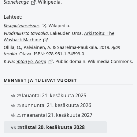
Stonehenge
. Wikipedia.
Lähteet:
Kesäpäivänseisaus
. Wikipedia.
Vuodenkierto taivaalla
. Lakeuden Ursa.
Arkistoitu: The
Wayback Machine
.
Ollila, O., Palviainen, A. & Saarelma-Paukkala. 2019.
Ajan
tasalla
. Otava. ISBN: 978-951-1-34593-0.
Kuva:
Yötön yö, Norja
. Public domain. Wikimedia Commons.
MENNEET JA TULEVAT VUODET
lauantai 21. kesäkuuta 2025
vk 25
sunnuntai 21. kesäkuuta 2026
vk 25
maanantai 21. kesäkuuta 2027
vk 25
tiistai 20. kesäkuuta 2028
vk 25