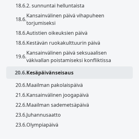
18.6.
2. sunnuntai helluntaista
Kansainvälinen päivä vihapuheen
18.6.
torjumiseksi
18.6.
Autistien oikeuksien päivä
18.6.
Kestävän ruokakulttuurin päivä
Kansainvälinen päivä seksuaalisen
19.6.
väkivallan poistamiseksi konfliktissa
20.6.
Kesäpäivänseisaus
20.6.
Maailman pakolaispäivä
21.6.
Kansainvälinen joogapäivä
22.6.
Maailman sademetsäpäivä
23.6.
Juhannusaatto
23.6.
Olympiapäivä