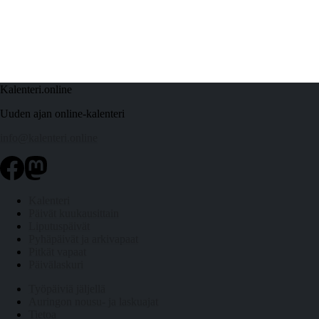
Kalenteri.online
Uuden ajan online-kalenteri
info@kalenteri.online
Kalenteri
Päivät kuukausittain
Liputuspäivät
Pyhäpäivät ja arkivapaat
Pitkät vapaat
Päivälaskuri
Työpäiviä jäljellä
Auringon nousu- ja laskuajat
Tietoa