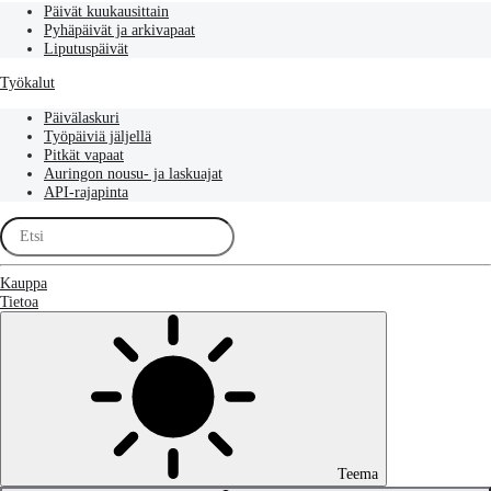
Päivät kuukausittain
Pyhäpäivät ja arkivapaat
Liputuspäivät
Työkalut
Päivälaskuri
Työpäiviä jäljellä
Pitkät vapaat
Auringon nousu- ja laskuajat
API-rajapinta
Kauppa
Tietoa
Teema