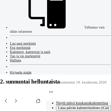
Tallennus vain
tähän selaimeen
Luo uusi merkintä
Etsi merkinnät
Kalenterit, kategoriat ja tagit
Tuo ja vie merkintöjä
Hallinta
Kirjaudu sisään
2. sunnuntai helluntaista
sunnuntai 18. kesäkuuta 2028
Näytä päivä kuukausikalenterissa
Lataa päivän kalenteritiedosto (iCal)