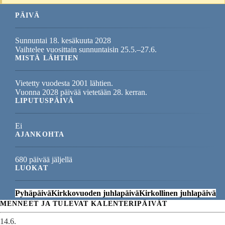
PÄIVÄ
Sunnuntai 18. kesäkuuta 2028
Vaihtelee vuosittain sunnuntaisin 25.5.–27.6.
MISTÄ LÄHTIEN
Vietetty vuodesta 2001 lähtien.
Vuonna 2028 päivää vietetään 28. kerran.
LIPUTUSPÄIVÄ
Ei
AJANKOHTA
680 päivää jäljellä
LUOKAT
Pyhäpäivä
Kirkkovuoden juhlapäivä
Kirkollinen juhlapäivä
MENNEET JA TULEVAT KALENTERIPÄIVÄT
14.6.