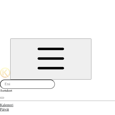
Asetukset
Kalenteri
Päivät