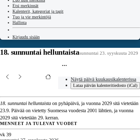
Luo uusi merkintä
Etsi merkinnät
Kalenterit, kategoriat ja tagit
Tuo ja vie merkintöjä
Hallinta
Kirjaudu sisään
18. sunnuntai helluntaista
sunnuntai 23. syyskuuta 2029
Näytä päivä kuukausikalenterissa
Lataa päivän kalenteritiedosto (iCal)
18. sunnuntai helluntaista
on pyhäpäivä, ja vuonna 2029 sitä vietetään
23.9. Päivää on vietetty Suomessa vuodesta 2001 lähtien, ja vuonna
2029 sitä vietetään 29. kerran.
MENNEET JA TULEVAT VUODET
vk 39