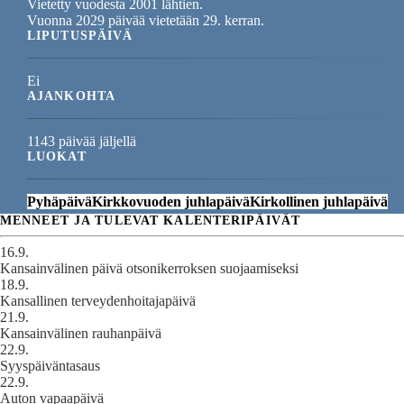
Vietetty vuodesta 2001 lähtien.
Vuonna 2029 päivää vietetään 29. kerran.
LIPUTUSPÄIVÄ
Ei
AJANKOHTA
1143 päivää jäljellä
LUOKAT
Pyhäpäivä
Kirkkovuoden juhlapäivä
Kirkollinen juhlapäivä
MENNEET JA TULEVAT KALENTERIPÄIVÄT
16.9.
Kansainvälinen päivä otsonikerroksen suojaamiseksi
18.9.
Kansallinen terveydenhoitajapäivä
21.9.
Kansainvälinen rauhanpäivä
22.9.
Syyspäiväntasaus
22.9.
Auton vapaapäivä