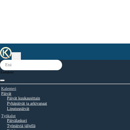
Asetukset
Kalenteri
Päivät
Päivät kuukausittain
Pyhäpäivät ja arkivapaat
Liputuspäivät
Työkalut
Päivälaskuri
Työpäiviä jäljellä