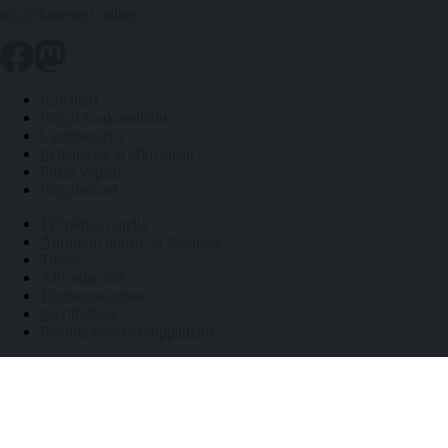
info@kalenteri.online
Kalenteri
Päivät kuukausittain
Liputuspäivät
Pyhäpäivät ja arkivapaat
Pitkät vapaat
Päivälaskuri
Työpäiviä jäljellä
Auringon nousu- ja laskuajat
Tietoa
API-rajapinta
Tietosuojaseloste
Käyttöehdot
Peruuta verkkokauppatilaus