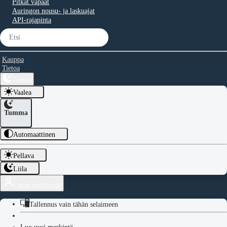
Pitkät vapaat
Auringon nousu- ja laskuajat
API-rajapinta
Kauppa
Tietoa
Teema
Vaalea
Tumma
Automaattinen
Pellava
Liila
Omat merkinnät
Tallennus vain tähän selaimeen