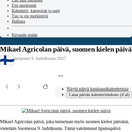
Luo uusi merkintä
Etsi merkinnät
Kalenterit, kategoriat ja tagit
Tuo ja vie merkintöjä
Hallinta
Kirjaudu sisään
Mikael Agricolan päivä, suomen kielen päivä
perjantai 9. huhtikuuta 2027
Näytä päivä kuukausikalenterissa
Lataa päivän kalenteritiedosto (iCal)
Mikael Agricolan päivä, joka tunnetaan myös suomen kielen päivänä,
vietetään Suomessa 9. huhtikuuta. Tämä vakiintunut liputuspäivä