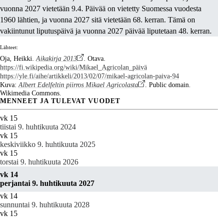
vuonna 2027 vietetään 9.4. Päivää on vietetty Suomessa vuodesta
1960 lähtien, ja vuonna 2027 sitä vietetään 68. kerran. Tämä on
vakiintunut liputuspäivä ja vuonna 2027 päivää liputetaan 48. kerran.
Lähteet:
Oja, Heikki.
Aikakirja 2013
. Otava.
https://fi.wikipedia.org/wiki/Mikael_Agricolan_päivä
https://yle.fi/aihe/artikkeli/2013/02/07/mikael-agricolan-paiva-94
Kuva:
Albert Edelfeltin piirros Mikael Agricolasta
. Public domain.
Wikimedia Commons.
MENNEET JA TULEVAT VUODET
vk 15
tiistai 9. huhtikuuta 2024
vk 15
keskiviikko 9. huhtikuuta 2025
vk 15
torstai 9. huhtikuuta 2026
vk 14
perjantai 9. huhtikuuta 2027
vk 14
sunnuntai 9. huhtikuuta 2028
vk 15