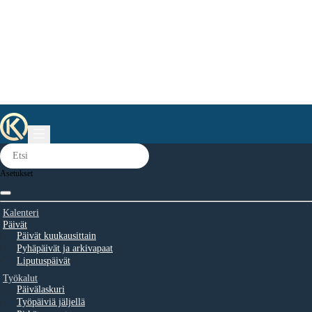
Asetukset
Kalenteri
Päivät
Päivät kuukausittain
Pyhäpäivät ja arkivapaat
Liputuspäivät
Työkalut
Päivälaskuri
Työpäiviä jäljellä