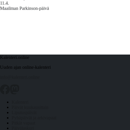
11.4.
Maailman Parkinson-päivä
Kalenteri.online
Uuden ajan online-kalenteri
info@kalenteri.online
Kalenteri
Päivät kuukausittain
Liputuspäivät
Pyhäpäivät ja arkivapaat
Pitkät vapaat
Päivälaskuri