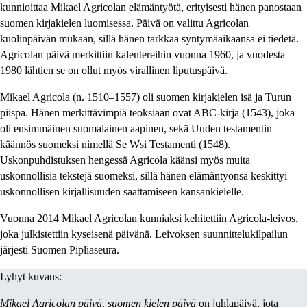
kunnioittaa Mikael Agricolan elämäntyötä, erityisesti hänen panostaan
suomen kirjakielen luomisessa. Päivä on valittu Agricolan
kuolinpäivän mukaan, sillä hänen tarkkaa syntymäaikaansa ei tiedetä.
Agricolan päivä merkittiin kalentereihin vuonna 1960, ja vuodesta
1980 lähtien se on ollut myös virallinen liputuspäivä.
Mikael Agricola (n. 1510–1557) oli suomen kirjakielen isä ja Turun
piispa. Hänen merkittävimpiä teoksiaan ovat ABC-kirja (1543), joka
oli ensimmäinen suomalainen aapinen, sekä Uuden testamentin
käännös suomeksi nimellä Se Wsi Testamenti (1548).
Uskonpuhdistuksen hengessä Agricola käänsi myös muita
uskonnollisia tekstejä suomeksi, sillä hänen elämäntyönsä keskittyi
uskonnollisen kirjallisuuden saattamiseen kansankielelle.
Vuonna 2014 Mikael Agricolan kunniaksi kehitettiin Agricola-leivos,
joka julkistettiin kyseisenä päivänä. Leivoksen suunnittelukilpailun
järjesti Suomen Pipliaseura.
Lyhyt kuvaus:
Mikael Agricolan päivä, suomen kielen päivä
on juhlapäivä, jota