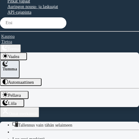
Pitkät vapaat
Auringon nousu- ja laskuajat
API-rajapinta
Kauppa
Tietoa
Teema
Vaalea
Tumma
Automaattinen
Pellava
Liila
Omat merkinnät
Tallennus vain tähän selaimeen