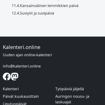
11.4.
Kansainvälinen lemmikkien päivä
12.4.
Suviyöt ja suvipäivä
Kalenteri.online
Uuden ajan online-kalenteri
info@kalenteri.online
Kalenteri
Työpäiviä jäljellä
Päivät kuukausittain
Auringon nousu- ja
laskuajat
Liputuspäivät