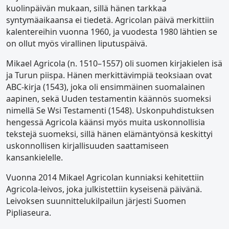
kuolinpäivän mukaan, sillä hänen tarkkaa
syntymäaikaansa ei tiedetä. Agricolan päivä merkittiin
kalentereihin vuonna 1960, ja vuodesta 1980 lähtien se
on ollut myös virallinen liputuspäivä.
Mikael Agricola (n. 1510–1557) oli suomen kirjakielen isä
ja Turun piispa. Hänen merkittävimpiä teoksiaan ovat
ABC-kirja (1543), joka oli ensimmäinen suomalainen
aapinen, sekä Uuden testamentin käännös suomeksi
nimellä Se Wsi Testamenti (1548). Uskonpuhdistuksen
hengessä Agricola käänsi myös muita uskonnollisia
tekstejä suomeksi, sillä hänen elämäntyönsä keskittyi
uskonnollisen kirjallisuuden saattamiseen
kansankielelle.
Vuonna 2014 Mikael Agricolan kunniaksi kehitettiin
Agricola-leivos, joka julkistettiin kyseisenä päivänä.
Leivoksen suunnittelukilpailun järjesti Suomen
Pipliaseura.