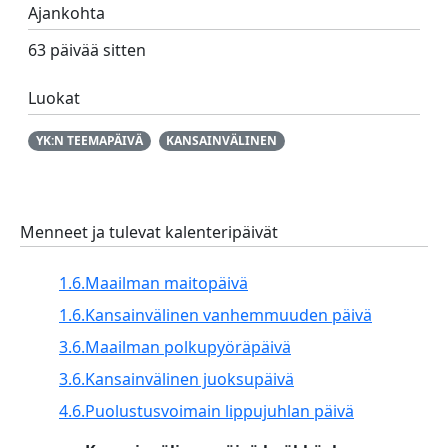
Ajankohta
63 päivää sitten
Luokat
YK:N TEEMAPÄIVÄ
KANSAINVÄLINEN
Menneet ja tulevat kalenteripäivät
1.6.
Maailman maitopäivä
1.6.
Kansainvälinen vanhemmuuden päivä
3.6.
Maailman polkupyöräpäivä
3.6.
Kansainvälinen juoksupäivä
4.6.
Puolustusvoimain lippujuhlan päivä