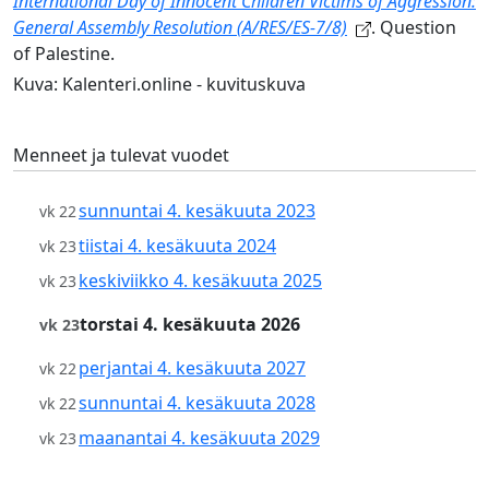
International Day of Innocent Children Victims of Aggression:
General Assembly Resolution (A/RES/ES-7/8)
. Question
of Palestine.
Kuva: Kalenteri.online - kuvituskuva
Menneet ja tulevat vuodet
sunnuntai 4. kesäkuuta 2023
vk 22
tiistai 4. kesäkuuta 2024
vk 23
keskiviikko 4. kesäkuuta 2025
vk 23
torstai 4. kesäkuuta 2026
vk 23
perjantai 4. kesäkuuta 2027
vk 22
sunnuntai 4. kesäkuuta 2028
vk 22
maanantai 4. kesäkuuta 2029
vk 23