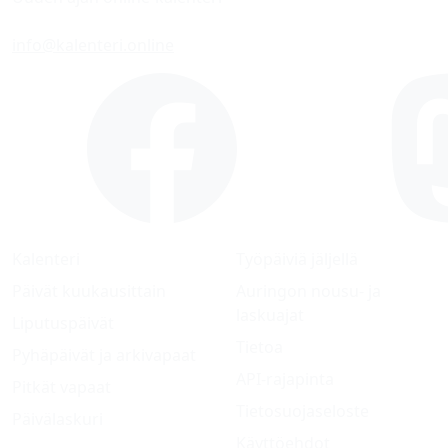
info@kalenteri.online
Kalenteri
Työpäiviä jäljellä
Päivät kuukausittain
Auringon nousu- ja
laskuajat
Liputuspäivät
Tietoa
Pyhäpäivät ja arkivapaat
API-rajapinta
Pitkät vapaat
Tietosuojaseloste
Päivälaskuri
Käyttöehdot