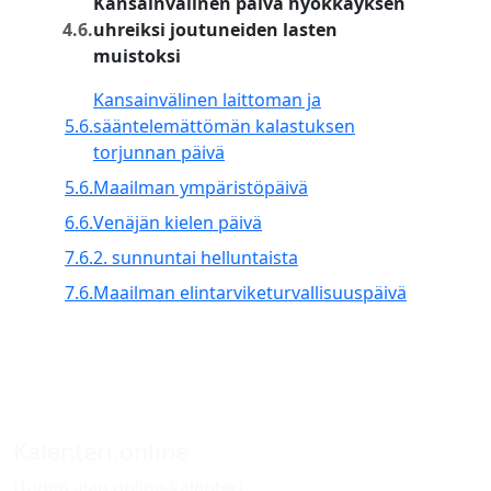
Kansainvälinen päivä hyökkäyksen
4.6.
uhreiksi joutuneiden lasten
muistoksi
Kansainvälinen laittoman ja
5.6.
sääntelemättömän kalastuksen
torjunnan päivä
5.6.
Maailman ympäristöpäivä
6.6.
Venäjän kielen päivä
7.6.
2. sunnuntai helluntaista
7.6.
Maailman elintarviketurvallisuuspäivä
Kalenteri.online
Uuden ajan online-kalenteri