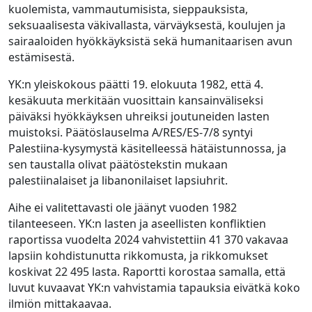
kuolemista, vammautumisista, sieppauksista,
seksuaalisesta väkivallasta, värväyksestä, koulujen ja
sairaaloiden hyökkäyksistä sekä humanitaarisen avun
estämisestä.
YK:n yleiskokous päätti 19. elokuuta 1982, että 4.
kesäkuuta merkitään vuosittain kansainväliseksi
päiväksi hyökkäyksen uhreiksi joutuneiden lasten
muistoksi. Päätöslauselma A/RES/ES-7/8 syntyi
Palestiina-kysymystä käsitelleessä hätäistunnossa, ja
sen taustalla olivat päätöstekstin mukaan
palestiinalaiset ja libanonilaiset lapsiuhrit.
Aihe ei valitettavasti ole jäänyt vuoden 1982
tilanteeseen. YK:n lasten ja aseellisten konfliktien
raportissa vuodelta 2024 vahvistettiin 41 370 vakavaa
lapsiin kohdistunutta rikkomusta, ja rikkomukset
koskivat 22 495 lasta. Raportti korostaa samalla, että
luvut kuvaavat YK:n vahvistamia tapauksia eivätkä koko
ilmiön mittakaavaa.