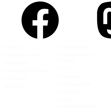
Kalenteri
Työpäiviä jäljellä
Päivät kuukausittain
Auringon nousu- ja
laskuajat
Liputuspäivät
Tietoa
Pyhäpäivät ja arkivapaat
API-rajapinta
Pitkät vapaat
Tietosuojaseloste
Päivälaskuri
Käyttöehdot
Peruuta
verkkokauppatilaus