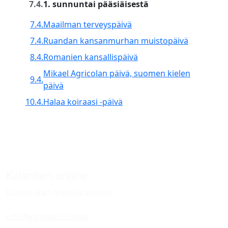
7.4.
1. sunnuntai pääsiäisestä
7.4.
Maailman terveyspäivä
7.4.
Ruandan kansanmurhan muistopäivä
8.4.
Romanien kansallispäivä
Mikael Agricolan päivä, suomen kielen
9.4.
päivä
10.4.
Halaa koiraasi -päivä
Kalenteri.online
Uuden ajan online-kalenteri
info@kalenteri.online