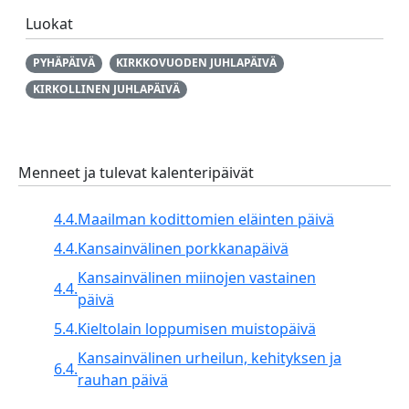
Luokat
PYHÄPÄIVÄ
KIRKKOVUODEN JUHLAPÄIVÄ
KIRKOLLINEN JUHLAPÄIVÄ
Menneet ja tulevat kalenteripäivät
4.4.
Maailman kodittomien eläinten päivä
4.4.
Kansainvälinen porkkanapäivä
Kansainvälinen miinojen vastainen
4.4.
päivä
5.4.
Kieltolain loppumisen muistopäivä
Kansainvälinen urheilun, kehityksen ja
6.4.
rauhan päivä