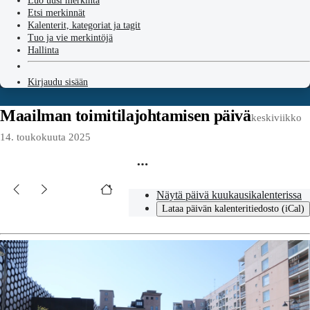
Luo uusi merkintä
Etsi merkinnät
Kalenterit, kategoriat ja tagit
Tuo ja vie merkintöjä
Hallinta
Kirjaudu sisään
Maailman toimitilajohtamisen päivä
keskiviikko
14. toukokuuta 2025
Näytä päivä kuukausikalenterissa
Lataa päivän kalenteritiedosto (iCal)