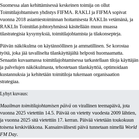
Suomessa alan kehittämisessä keskeinen toimija on ollut
Toimitilajohtamisen yhdistys FIFMA. RAKLI ja FIFMA sopivat
vuonna 2018 asiamiestoiminnan hoitamisesta RAKLIn vetämänä, ja
RAKLIn Toimitilat-johtoryhmässä käsitellään muun muassa
tilastrategisia kysymyksiä, toimitilajohtamista ja tilakonsepteja.
Päivän näkökulma on käytännöllinen ja ammatillinen. Se korostaa
työtä, joka jää tavalliselta tilankäyttäjältä helposti huomaamatta.
Senaatin kuvaamassa toimitilajohtamisessa tarkastellaan tiloja käyttäjän
ja palvelujen näkökulmasta, tehostetaan tilankäyttöä, optimoidaan
kustannuksia ja kehitetään toimitiloja tukemaan organisaation
strategiaa.
Lyhyt kuvaus:
Maailman toimitilajohtamisen päivä
on virallinen teemapäivä, jota
vuonna 2025 vietettiin 14.5. Päivää on vietetty vuodesta 2009 lähtien,
ja vuonna 2025 sitä vietettiin 17. kerran. Päivää vietetään toukokuun
toisena keskiviikkona. Kansainvälisesti päivä tunnetaan nimellä
World
FM Day
.