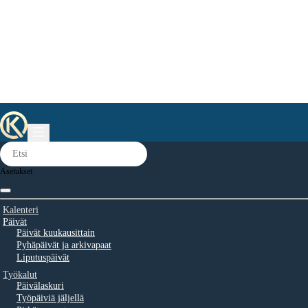
Asetukset
Kalenteri
Päivät
Päivät kuukausittain
Pyhäpäivät ja arkivapaat
Liputuspäivät
Työkalut
Päivälaskuri
Työpäiviä jäljellä