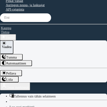
Pitkät vapaat
Auringon nousu- ja laskuajat
API-rajapinta
Kauppa
Tietoa
Teema
Vaalea
Tumma
Automaattinen
Pellava
Liila
Omat merkinnät
Tallennus vain tähän selaimeen