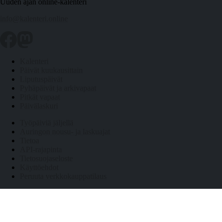
Uuden ajan online-kalenteri
info@kalenteri.online
Kalenteri
Päivät kuukausittain
Liputuspäivät
Pyhäpäivät ja arkivapaat
Pitkät vapaat
Päivälaskuri
Työpäiviä jäljellä
Auringon nousu- ja laskuajat
Tietoa
API-rajapinta
Tietosuojaseloste
Käyttöehdot
Peruuta verkkokauppatilaus