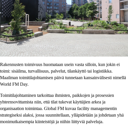
Rakennusten toimivuus huomataan usein vasta silloin, kun jokin ei
toimi: sisäilma, turvallisuus, palvelut, tilankäyttö tai logistiikka.
Maailman toimitilajohtamisen päivä tunnetaan kansainvälisesti nimellä
World FM Day.
Toimitilajohtaminen tarkoittaa ihmisten, paikkojen ja prosessien
yhteensovittamista niin, että tilat tukevat käyttäjien arkea ja
organisaation toimintaa. Global FM kuvaa facility managementin
strategiseksi alaksi, jossa suunnitellaan, ylläpidetään ja johdetaan yhä
monimutkaisempia kiinteistöjä ja niihin liittyviä palveluja.