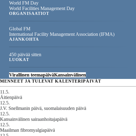
World FM Day
World Facilities Management Day
ORGANISAATIOT
Global FM
International Facility Management Association (IFMA)
AJANKOHTA
450 päivää sitten
LUOKAT
Virallinen teemapäivä
Kansainvälinen
MENNEET JA TULEVAT KALENTERIPÄIVÄT
11.5.
Äitienpäivä
12.5.
J.V. Snellmanin päivä, suomalaisuuden päivä
12.5.
Kansainvälinen sairaanhoitajapäivä
12.5.
Maailman fibromyalgiapäivä
12.5.