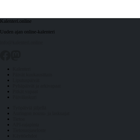
Kalenteri.online
Uuden ajan online-kalenteri
info@kalenteri.online
Kalenteri
Päivät kuukausittain
Liputuspäivät
Pyhäpäivät ja arkivapaat
Pitkät vapaat
Päivälaskuri
Työpäiviä jäljellä
Auringon nousu- ja laskuajat
Tietoa
API-rajapinta
Tietosuojaseloste
Käyttöehdot