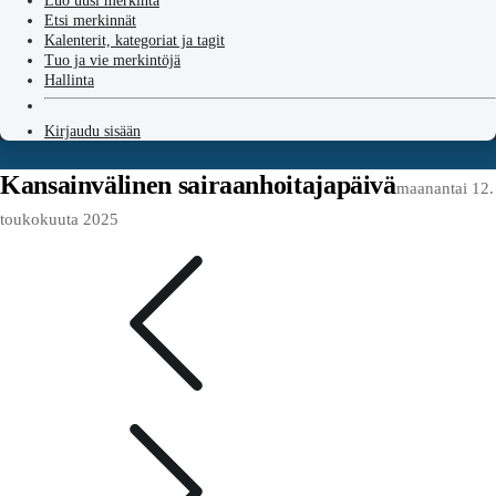
Luo uusi merkintä
Etsi merkinnät
Kalenterit, kategoriat ja tagit
Tuo ja vie merkintöjä
Hallinta
Kirjaudu sisään
Kansainvälinen sairaanhoitajapäivä
maanantai 12.
toukokuuta 2025