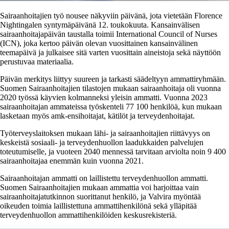
Sairaanhoitajien työ nousee näkyviin päivänä, jota vietetään Florence
Nightingalen syntymäpäivänä 12. toukokuuta. Kansainvälisen
sairaanhoitajapäivän taustalla toimii International Council of Nurses
(ICN), joka kertoo päivän olevan vuosittainen kansainvälinen
teemapäivä ja julkaisee sitä varten vuosittain aineistoja sekä näyttöön
perustuvaa materiaalia.
Päivän merkitys liittyy suureen ja tarkasti säädeltyyn ammattiryhmään.
Suomen Sairaanhoitajien tilastojen mukaan sairaanhoitaja oli vuonna
2020 työssä käyvien kolmanneksi yleisin ammatti. Vuonna 2023
sairaanhoitajan ammateissa työskenteli 77 100 henkilöä, kun mukaan
lasketaan myös amk-ensihoitajat, kätilöt ja terveydenhoitajat.
Työterveyslaitoksen mukaan lähi- ja sairaanhoitajien riittävyys on
keskeistä sosiaali- ja terveydenhuollon laadukkaiden palvelujen
toteutumiselle, ja vuoteen 2040 mennessä tarvitaan arviolta noin 9 400
sairaanhoitajaa enemmän kuin vuonna 2021.
Sairaanhoitajan ammatti on laillistettu terveydenhuollon ammatti.
Suomen Sairaanhoitajien mukaan ammattia voi harjoittaa vain
sairaanhoitajatutkinnon suorittanut henkilö, ja Valvira myöntää
oikeuden toimia laillistettuna ammattihenkilönä sekä ylläpitää
terveydenhuollon ammattihenkilöiden keskusrekisteriä.