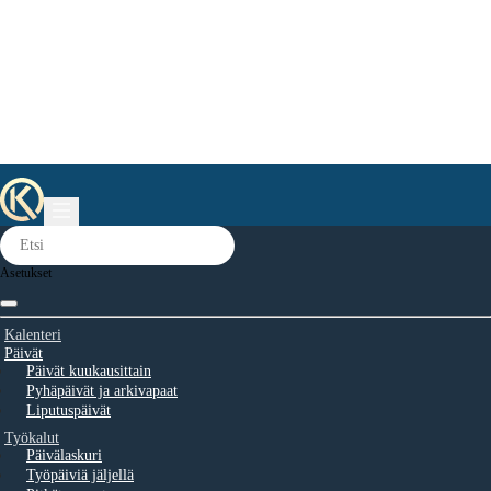
Asetukset
Kalenteri
Päivät
Päivät kuukausittain
Pyhäpäivät ja arkivapaat
Liputuspäivät
Työkalut
Päivälaskuri
Työpäiviä jäljellä