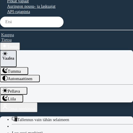
Pitkät vapaat
Auringon nousu- ja laskuajat
API-rajapinta
Kauppa
Tietoa
Teema
Vaalea
Tumma
Automaattinen
Pellava
Liila
Omat merkinnät
Tallennus vain tähän selaimeen