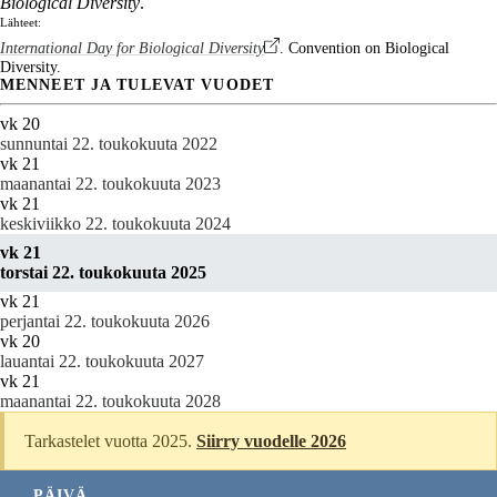
Biological Diversity
.
Lähteet:
International Day for Biological Diversity
. Convention on Biological
Diversity.
MENNEET JA TULEVAT VUODET
vk 20
sunnuntai 22. toukokuuta 2022
vk 21
maanantai 22. toukokuuta 2023
vk 21
keskiviikko 22. toukokuuta 2024
vk 21
torstai 22. toukokuuta 2025
vk 21
perjantai 22. toukokuuta 2026
vk 20
lauantai 22. toukokuuta 2027
vk 21
maanantai 22. toukokuuta 2028
Tarkastelet vuotta 2025.
Siirry vuodelle 2026
PÄIVÄ