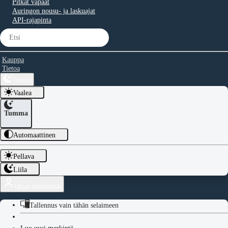
Pitkät vapaat
Auringon nousu- ja laskuajat
API-rajapinta
Kauppa
Tietoa
Teema
Vaalea
Tumma
Automaattinen
Pellava
Liila
Omat merkinnät
Tallennus vain tähän selaimeen