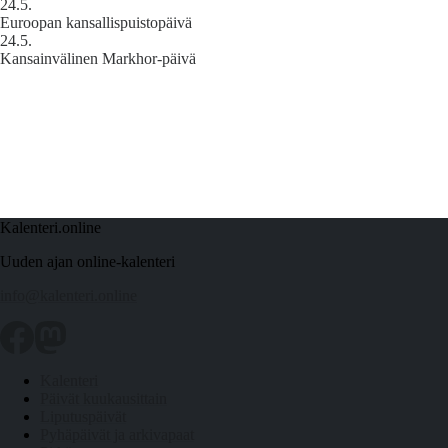
24.5.
Euroopan kansallispuistopäivä
24.5.
Kansainvälinen Markhor-päivä
Kalenteri.online
Uuden ajan online-kalenteri
info@kalenteri.online
Kalenteri
Päivät kuukausittain
Liputuspäivät
Pyhäpäivät ja arkivapaat