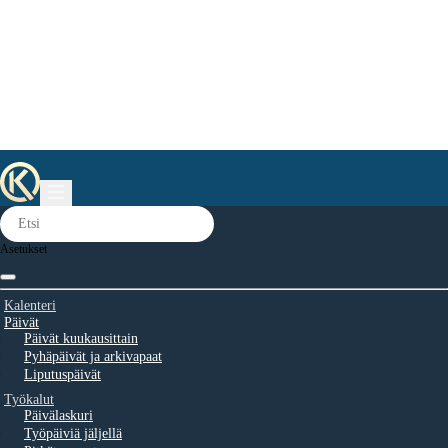
Asetukset
Kalenteri
Päivät
Päivät kuukausittain
Pyhäpäivät ja arkivapaat
Liputuspäivät
Työkalut
Päivälaskuri
Työpäiviä jäljellä