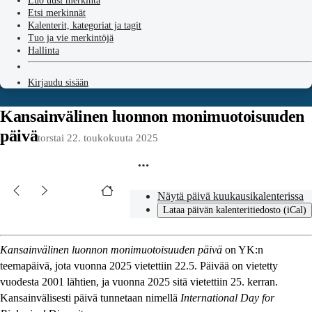
Luo uusi merkintä
Etsi merkinnät
Kalenterit, kategoriat ja tagit
Tuo ja vie merkintöjä
Hallinta
Kirjaudu sisään
Kansainvälinen luonnon monimuotoisuuden
päivä
torstai 22. toukokuuta 2025
Näytä päivä kuukausikalenterissa
Lataa päivän kalenteritiedosto (iCal)
Kansainvälinen luonnon monimuotoisuuden päivä
on YK:n
teemapäivä, jota vuonna 2025 vietettiin 22.5. Päivää on vietetty
vuodesta 2001 lähtien, ja vuonna 2025 sitä vietettiin 25. kerran.
Kansainvälisesti päivä tunnetaan nimellä
International Day for