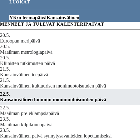
LUOKAT
YK:n teemapäivä
Kansainvälinen
MENNEET JA TULEVAT KALENTERIPÄIVÄT
20.5.
Euroopan meripäivä
20.5.
Maailman metrologiapäivä
20.5.
Kliinisten tutkimusten päivä
21.5.
Kansainvälinen teepäivä
21.5.
Kansainvälinen kulttuurisen monimuotoisuuden päivä
22.5.
Kansainvälinen luonnon monimuotoisuuden päivä
22.5.
Maailman pre-eklampsiapäivä
23.5.
Maailman kilpikonnapäivä
23.5.
Kansainvälinen päivä synnytysavanteiden lopettamiseksi