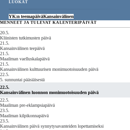
LUOKAT
YK:n teemapäivä
Kansainvälinen
MENNEET JA TULEVAT KALENTERIPÄIVÄT
20.5.
Kliinisten tutkimusten päivä
21.5.
Kansainvälinen teepäivä
21.5.
Maailman vaelluskalapäivä
21.5.
Kansainvälinen kulttuurisen monimuotoisuuden päivä
22.5.
5. sunnuntai pääsiäisestä
22.5.
Kansainvälinen luonnon monimuotoisuuden päivä
22.5.
Maailman pre-eklampsiapäivä
23.5.
Maailman kilpikonnapäivä
23.5.
Kansainvälinen päivä synnytysavanteiden lopettamiseksi