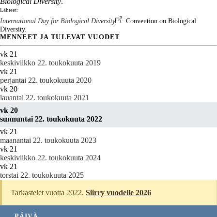
Biological Diversity
.
Lähteet:
International Day for Biological Diversity
. Convention on Biological
Diversity.
MENNEET JA TULEVAT VUODET
vk 21
keskiviikko 22. toukokuuta 2019
vk 21
perjantai 22. toukokuuta 2020
vk 20
lauantai 22. toukokuuta 2021
vk 20
sunnuntai 22. toukokuuta 2022
vk 21
maanantai 22. toukokuuta 2023
vk 21
keskiviikko 22. toukokuuta 2024
vk 21
torstai 22. toukokuuta 2025
Tarkastelet vuotta 2022.
Siirry vuodelle 2026
PÄIVÄ