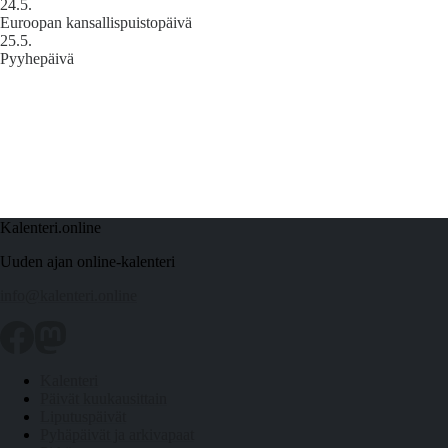
24.5.
Euroopan kansallispuistopäivä
25.5.
Pyyhepäivä
Kalenteri.online
Uuden ajan online-kalenteri
info@kalenteri.online
Kalenteri
Päivät kuukausittain
Liputuspäivät
Pyhäpäivät ja arkivapaat