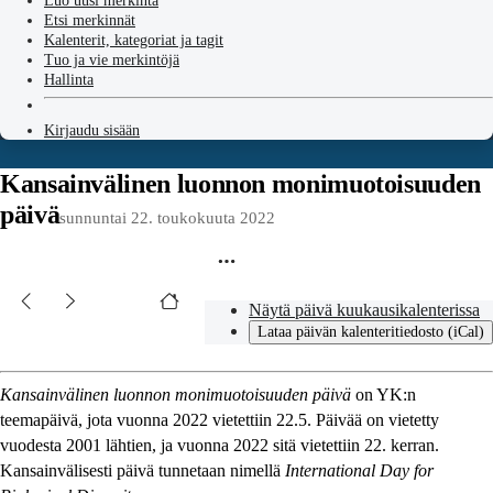
Luo uusi merkintä
Etsi merkinnät
Kalenterit, kategoriat ja tagit
Tuo ja vie merkintöjä
Hallinta
Kirjaudu sisään
Kansainvälinen luonnon monimuotoisuuden
päivä
sunnuntai 22. toukokuuta 2022
Näytä päivä kuukausikalenterissa
Lataa päivän kalenteritiedosto (iCal)
Kansainvälinen luonnon monimuotoisuuden päivä
on YK:n
teemapäivä, jota vuonna 2022 vietettiin 22.5. Päivää on vietetty
vuodesta 2001 lähtien, ja vuonna 2022 sitä vietettiin 22. kerran.
Kansainvälisesti päivä tunnetaan nimellä
International Day for