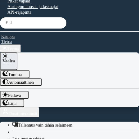
Pitkät vapaat
Auringon nousu- ja laskuajat
API-rajapinta
Kauppa
Tietoa
Teema
Vaalea
Tumma
Automaattinen
Pellava
Liila
Omat merkinnät
Tallennus vain tähän selaimeen