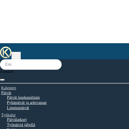
Asetukset
Kalenteri
Päivät
Päivät kuukausittain
Pyhäpäivät ja arkivapaat
Liputuspäivät
Työkalut
Päivälaskuri
Työpäiviä jäljellä