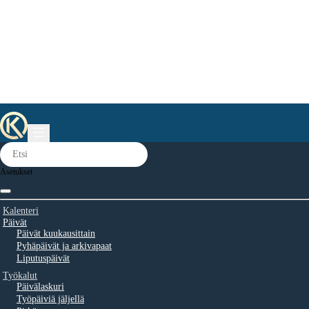
Asetukset
Kalenteri
Päivät
Päivät kuukausittain
Pyhäpäivät ja arkivapaat
Liputuspäivät
Työkalut
Päivälaskuri
Työpäiviä jäljellä