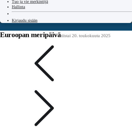
Tuo ja vie merkintöjä
Hallinta
Kirjaudu sisään
Euroopan meripäivä
tiistai 20. toukokuuta 2025