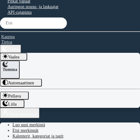
Pitkät vapaat
Auringon nousu- ja laskuajat
API-rajapinta
Kauppa
Tietoa
Teema
Vaalea
Tumma
Automaattinen
Pellava
Liila
Omat merkinnät
Luo uusi merkintä
Etsi merkinnät
Kalenterit, kategoriat ja tagit