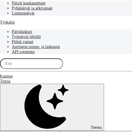
Päivät kuukausittain
Pyhäpäivät ja arkivapaat
Liputuspäivät
Työkalut
Päivälaskuri
Työpäiviä jäljellä
Pitkät vapaat
Auringon nousu- ja laskuajat
API-rajapinta
Kauppa
Tietoa
Teema