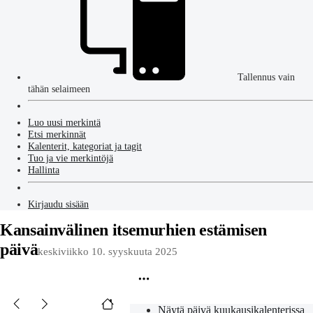
Tallennus vain
tähän selaimeen
Luo uusi merkintä
Etsi merkinnät
Kalenterit, kategoriat ja tagit
Tuo ja vie merkintöjä
Hallinta
Kirjaudu sisään
Kansainvälinen itsemurhien estämisen
päivä
keskiviikko 10. syyskuuta 2025
Näytä päivä kuukausikalenterissa