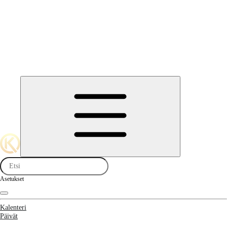
Asetukset
Kalenteri
Päivät