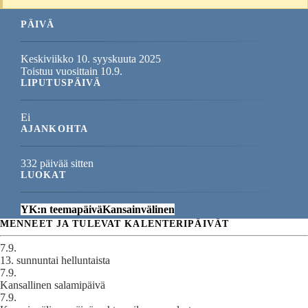
PÄIVÄ
Keskiviikko 10. syyskuuta 2025
Toistuu vuosittain 10.9.
LIPUTUSPÄIVÄ
Ei
AJANKOHTA
332 päivää sitten
LUOKAT
YK:n teemapäivä
Kansainvälinen
MENNEET JA TULEVAT KALENTERIPÄIVÄT
7.9.
13. sunnuntai helluntaista
7.9.
Kansallinen salamipäivä
7.9.