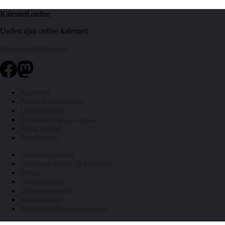
Kalenteri.online
Uuden ajan online-kalenteri
info@kalenteri.online
Kalenteri
Päivät kuukausittain
Liputuspäivät
Pyhäpäivät ja arkivapaat
Pitkät vapaat
Päivälaskuri
Työpäiviä jäljellä
Auringon nousu- ja laskuajat
Tietoa
API-rajapinta
Tietosuojaseloste
Käyttöehdot
Peruuta verkkokauppatilaus