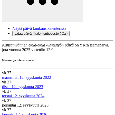
Näytä päivä kuukausikalenterissa
Lataa päivän kalenteritiedosto (iCal)
Kansainvälinen etelä-etelä -yhteistyön päivä
on YK:n teemapäivä,
jota vuonna 2025 vietettiin 12.9.
Menneet ja tulevat vuodet
vk 37
maanantai 12. syyskuuta 2022
vk 37
tiistai 12. syyskuuta 2023
vk 37
torstai 12. syyskuuta 2024
vk 37
perjantai 12. syyskuuta 2025
vk 37
lauantai 12. syyskuuta 2026