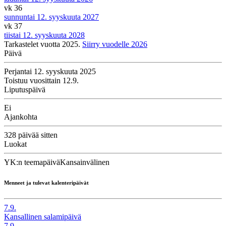
vk 36
sunnuntai 12. syyskuuta 2027
vk 37
tiistai 12. syyskuuta 2028
Tarkastelet vuotta 2025.
Siirry vuodelle 2026
Päivä
Perjantai 12. syyskuuta 2025
Toistuu vuosittain 12.9.
Liputuspäivä
Ei
Ajankohta
328 päivää sitten
Luokat
YK:n teemapäivä
Kansainvälinen
Menneet ja tulevat kalenteripäivät
7.9.
Kansallinen salamipäivä
7.9.