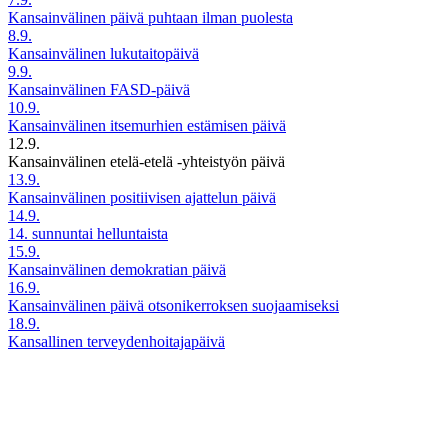
Kansainvälinen päivä puhtaan ilman puolesta
8.9.
Kansainvälinen lukutaitopäivä
9.9.
Kansainvälinen FASD-päivä
10.9.
Kansainvälinen itsemurhien estämisen päivä
12.9.
Kansainvälinen etelä-etelä -yhteistyön päivä
13.9.
Kansainvälinen positiivisen ajattelun päivä
14.9.
14. sunnuntai helluntaista
15.9.
Kansainvälinen demokratian päivä
16.9.
Kansainvälinen päivä otsonikerroksen suojaamiseksi
18.9.
Kansallinen terveydenhoitajapäivä