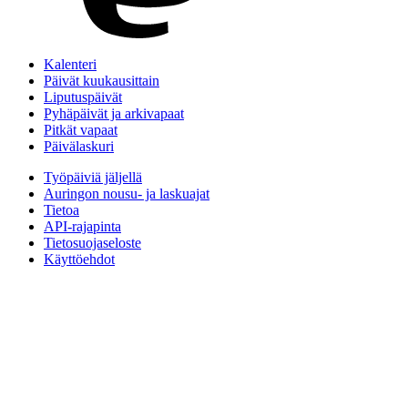
Kalenteri
Päivät kuukausittain
Liputuspäivät
Pyhäpäivät ja arkivapaat
Pitkät vapaat
Päivälaskuri
Työpäiviä jäljellä
Auringon nousu- ja laskuajat
Tietoa
API-rajapinta
Tietosuojaseloste
Käyttöehdot