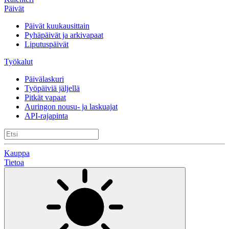
Päivät
Päivät kuukausittain
Pyhäpäivät ja arkivapaat
Liputuspäivät
Työkalut
Päivälaskuri
Työpäiviä jäljellä
Pitkät vapaat
Auringon nousu- ja laskuajat
API-rajapinta
Kauppa
Tietoa