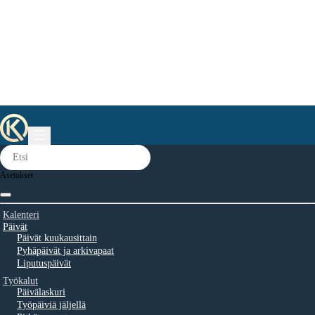
Asetukset
Kalenteri
Päivät
Päivät kuukausittain
Pyhäpäivät ja arkivapaat
Liputuspäivät
Työkalut
Päivälaskuri
Työpäiviä jäljellä