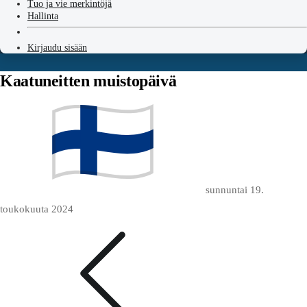
Tuo ja vie merkintöjä
Hallinta
Kirjaudu sisään
Kaatuneitten muistopäivä
sunnuntai 19.
toukokuuta 2024