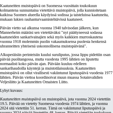
Kaatuneitten muistopäivä on Suomessa vuosittain toukokuun
kolmantena sunnuntaina vietettävä muistopäivä, jolla kunnioitetaan
kaikissa Suomen alueella käydyissä sodissa ja taisteluissa kaatuneita,
mukaan lukien rauhanturvaamistehtävissä kaatuneet.
Päivän vietto sai alkunsa vuonna 1940 talvisodan jälkeen, kun
Mannerheim määräsi sen vietettäväksi "nyt päättyneessä sodassa
kaatuneiden sankarivainajien sekä myös kaikkien murroskautena
vuonna 1918 molemmin puolin vakaumuksensa puolesta henkensä
uhranneitten yhteisenä uskonnollisena muistopäivänä".
Alkuperäisiin perinteisiin kuului suruliputus, jossa lippu pidettiin osan
päivää puolitangossa, mutta vuodesta 1995 lähtien on liputettu
normaalisti koko päivän ajan. Päivään kuuluu edelleen
sankarihaudoilla käyntejä ja muistotilaisuuksia. Kaatuneitten
muistopäivä on ollut virallisesti vakiintunut liputuspäivä vuodesta 1977
lähtien. Päivän viettoa koordinoivat muun muassa Sotainvalidien
Veljesliitto ja Kaatuneitten Omaisten Liitto.
Lyhyt kuvaus:
Kaatuneitten muistopäivä
on muistopäivä, jota vuonna 2024 vietettiin
19.5. Päivää on vietetty Suomessa vuodesta 1974 lähtien, ja vuonna
2024 sitä vietettiin 51. kerran. Tämä on vakiintunut liputuspäivä ja
vuonna 2024 päivää liputettiin 48. kerran. Päivää vietetään toukokuun