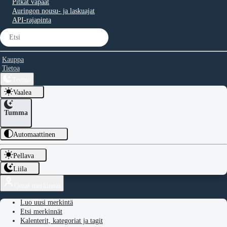
Pitkät vapaat
Auringon nousu- ja laskuajat
API-rajapinta
Kauppa
Tietoa
Teema
Vaalea
Tumma
Automaattinen
Pellava
Liila
Omat merkinnät
Luo uusi merkintä
Etsi merkinnät
Kalenterit, kategoriat ja tagit