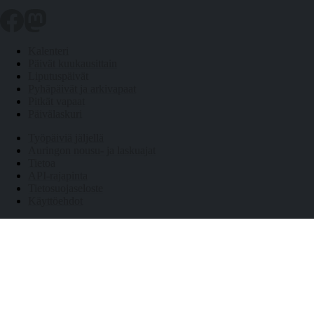
Kalenteri
Päivät kuukausittain
Liputuspäivät
Pyhäpäivät ja arkivapaat
Pitkät vapaat
Päivälaskuri
Työpäiviä jäljellä
Auringon nousu- ja laskuajat
Tietoa
API-rajapinta
Tietosuojaseloste
Käyttöehdot