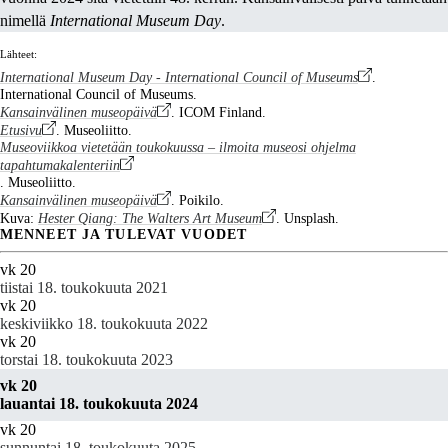
nimellä
International Museum Day
.
Lähteet:
International Museum Day - International Council of Museums
.
International Council of Museums.
Kansainvälinen museopäivä
. ICOM Finland.
Etusivu
. Museoliitto.
Museoviikkoa vietetään toukokuussa – ilmoita museosi ohjelma
tapahtumakalenteriin
. Museoliitto.
Kansainvälinen museopäivä
. Poikilo.
Kuva:
Hester Qiang: The Walters Art Museum
. Unsplash.
MENNEET JA TULEVAT VUODET
vk 20
tiistai 18. toukokuuta 2021
vk 20
keskiviikko 18. toukokuuta 2022
vk 20
torstai 18. toukokuuta 2023
vk 20
lauantai 18. toukokuuta 2024
vk 20
sunnuntai 18. toukokuuta 2025