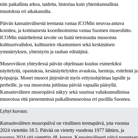
niin paikallista arkea, taidetta, historiaa kuin yhteiskunnallisia
muutoksia eri aikakausilta.
Päivän kansainvälisestä teemasta vastaa ICOMin neuvoa-antava
komitea, ja kotimaisesta koordinoinnista vastaa Suomen museoliitto.
ICOMin määrittelemä tavoite on lisätä tietoisuutta museoista
kulttuurivaihdon, kulttuurien rikastumisen sekä keskinäisen
ymmärryksen, yhteistyön ja rauhan edistäjinä.
Museoviikon yhteydessä päivän ohjelmaan kuuluu esimerkiksi
näyttelyitä, opastuksia, kesänäyttelyiden avauksia, luentoja, esitelmiä ja
työpajoja. Monet museot järjestävät myös erityisohjelmaa lapsille ja
perheille, ja osa museoista juhlistaa päivää vapaalla pääsyllä.
Kansainvälinen museopäivä näkyy sekä suurissa valtakunnallisissa
museoissa että pienemmissä paikallismuseoissa eri puolilla Suomea.
Lyhyt kuvaus:
Kansainvälinen museopäivä
on virallinen teemapäivä, jota vuonna
2024 vietettiin 18.5. Päivää on vietetty vuodesta 1977 lähtien, ja
vuonna 2024 sitä vietettiin 48. kerran. Kansainvälisesti päivä tunnetaan