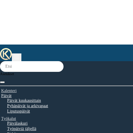
Asetukset
Kalenteri
Päivät
Päivät kuukausittain
Pyhäpäivät ja arkivapaat
Liputuspäivät
Työkalut
Päivälaskuri
Työpäiviä jäljellä