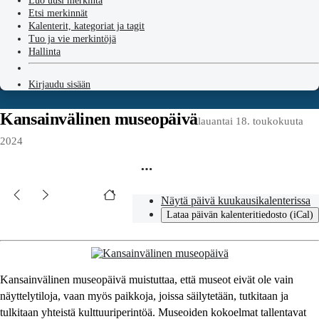
Luo uusi merkintä
Etsi merkinnät
Kalenterit, kategoriat ja tagit
Tuo ja vie merkintöjä
Hallinta
Kirjaudu sisään
Kansainvälinen museopäivä
lauantai 18. toukokuuta
2024
Näytä päivä kuukausikalenterissa
Lataa päivän kalenteritiedosto (iCal)
Kansainvälinen museopäivä muistuttaa, että museot eivät ole vain
näyttelytiloja, vaan myös paikkoja, joissa säilytetään, tutkitaan ja
tulkitaan yhteistä kulttuuriperintöä. Museoiden kokoelmat tallentavat