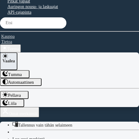
Pitkät vapaat
Auringon nousu- ja laskuajat
API-rajapinta
Kauppa
Tietoa
Teema
Vaalea
Tumma
Automaattinen
Pellava
Liila
Omat merkinnät
Tallennus vain tähän selaimeen