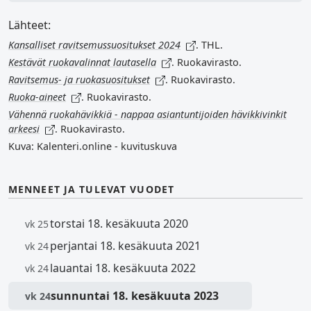
Lähteet:
Kansalliset ravitsemussuositukset 2024
. THL.
Kestävät ruokavalinnat lautasella
. Ruokavirasto.
Ravitsemus- ja ruokasuositukset
. Ruokavirasto.
Ruoka-aineet
. Ruokavirasto.
Vähennä ruokahävikkiä - nappaa asiantuntijoiden hävikkivinkit
arkeesi
. Ruokavirasto.
Kuva: Kalenteri.online - kuvituskuva
MENNEET JA TULEVAT VUODET
torstai 18. kesäkuuta 2020
vk 25
perjantai 18. kesäkuuta 2021
vk 24
lauantai 18. kesäkuuta 2022
vk 24
sunnuntai 18. kesäkuuta 2023
vk 24