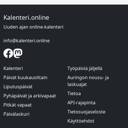
Kalenteri.online
Uuden ajan online-kalenteri
info@kalenteri.online
Kalenteri
Työpäiviä jäljellä
Päivät kuukausittain
Auringon nousu- ja
laskuajat
Liputuspäivät
Tietoa
Pyhäpäivät ja arkivapaat
API-rajapinta
Pitkät vapaat
Tietosuojaseloste
Päivälaskuri
Käyttöehdot