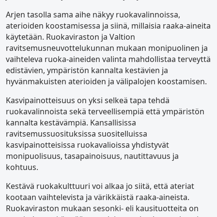
Arjen tasolla sama aihe näkyy ruokavalinnoissa,
aterioiden koostamisessa ja siinä, millaisia raaka-aineita
käytetään. Ruokaviraston ja Valtion
ravitsemusneuvottelukunnan mukaan monipuolinen ja
vaihteleva ruoka-aineiden valinta mahdollistaa terveyttä
edistävien, ympäristön kannalta kestävien ja
hyvänmakuisten aterioiden ja välipalojen koostamisen.
Kasvipainotteisuus on yksi selkeä tapa tehdä
ruokavalinnoista sekä terveellisempiä että ympäristön
kannalta kestävämpiä. Kansallisissa
ravitsemussuosituksissa suositelluissa
kasvipainotteisissa ruokavalioissa yhdistyvät
monipuolisuus, tasapainoisuus, nautittavuus ja
kohtuus.
Kestävä ruokakulttuuri voi alkaa jo siitä, että ateriat
kootaan vaihtelevista ja värikkäistä raaka-aineista.
Ruokaviraston mukaan sesonki- eli kausituotteita on