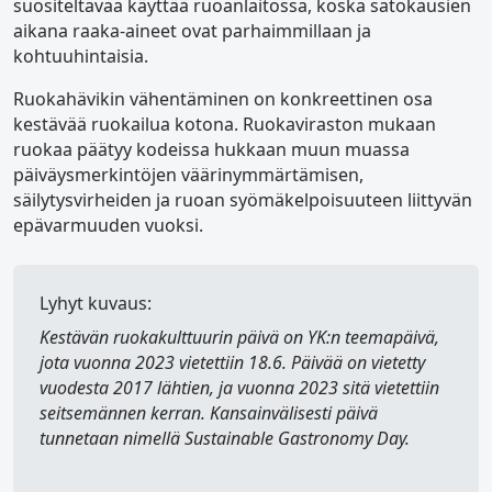
suositeltavaa käyttää ruoanlaitossa, koska satokausien
aikana raaka-aineet ovat parhaimmillaan ja
kohtuuhintaisia.
Ruokahävikin vähentäminen on konkreettinen osa
kestävää ruokailua kotona. Ruokaviraston mukaan
ruokaa päätyy kodeissa hukkaan muun muassa
päiväysmerkintöjen väärinymmärtämisen,
säilytysvirheiden ja ruoan syömäkelpoisuuteen liittyvän
epävarmuuden vuoksi.
Lyhyt kuvaus:
Kestävän ruokakulttuurin päivä
on YK:n teemapäivä,
jota vuonna 2023 vietettiin 18.6. Päivää on vietetty
vuodesta 2017 lähtien, ja vuonna 2023 sitä vietettiin
seitsemännen kerran. Kansainvälisesti päivä
tunnetaan nimellä
Sustainable Gastronomy Day
.