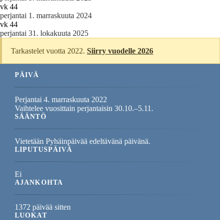
vk 44
perjantai 1. marraskuuta 2024
vk 44
perjantai 31. lokakuuta 2025
Tarkastelet vuotta 2022.
Siirry vuodelle 2026
PÄIVÄ
Perjantai 4. marraskuuta 2022
Vaihtelee vuosittain perjantaisin 30.10.–5.11.
SÄÄNTÖ
Vietetään Pyhäinpäivää edeltävänä päivänä.
LIPUTUSPÄIVÄ
Ei
AJANKOHTA
1372 päivää sitten
LUOKAT