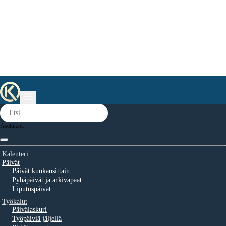
Asetukset
Kalenteri
Päivät
Päivät kuukausittain
Pyhäpäivät ja arkivapaat
Liputuspäivät
Työkalut
Päivälaskuri
Työpäiviä jäljellä