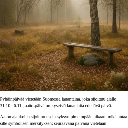
Pyhäinpäivää vietetään Suomessa lauantaina, joka sijoittuu ajalle
31.10.–6.11., aatto-päivä on kyseistä lauantaita edeltävä päivä.
Aaton ajankohta sijoittuu usein syksyn pimeimpään aikaan, mikä antaa
sille symbolisen merkityksen: seuraavana päivänä vietetään