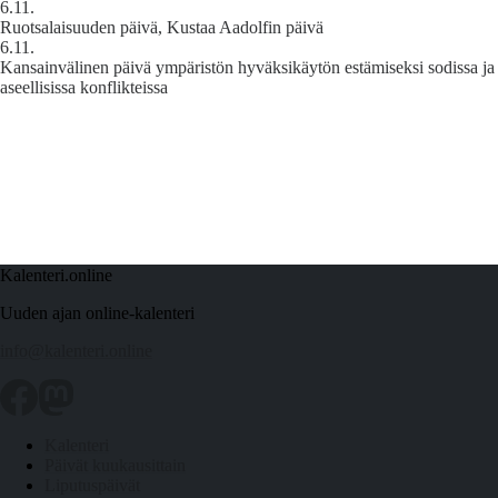
6.11.
Ruotsalaisuuden päivä, Kustaa Aadolfin päivä
6.11.
Kansainvälinen päivä ympäristön hyväksikäytön estämiseksi sodissa ja
aseellisissa konflikteissa
Kalenteri.online
Uuden ajan online-kalenteri
info@kalenteri.online
Kalenteri
Päivät kuukausittain
Liputuspäivät