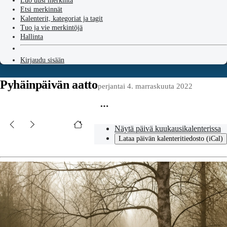
Luo uusi merkintä
Etsi merkinnät
Kalenterit, kategoriat ja tagit
Tuo ja vie merkintöjä
Hallinta
Kirjaudu sisään
Pyhäinpäivän aatto
perjantai 4. marraskuuta 2022
Näytä päivä kuukausikalenterissa
Lataa päivän kalenteritiedosto (iCal)