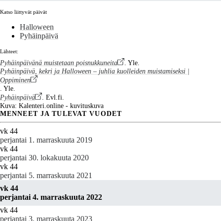
Katso liittyvät päivät
Halloween
Pyhäinpäivä
Lähteet:
Pyhäinpäivänä muistetaan poisnukkuneita
. Yle.
Pyhäinpäivä, kekri ja Halloween – juhlia kuolleiden muistamiseksi |
Oppiminen
. Yle.
Pyhäinpäivä
. Evl.fi.
Kuva: Kalenteri.online - kuvituskuva
MENNEET JA TULEVAT VUODET
vk 44
perjantai 1. marraskuuta 2019
vk 44
perjantai 30. lokakuuta 2020
vk 44
perjantai 5. marraskuuta 2021
vk 44
perjantai 4. marraskuuta 2022
vk 44
perjantai 3. marraskuuta 2023