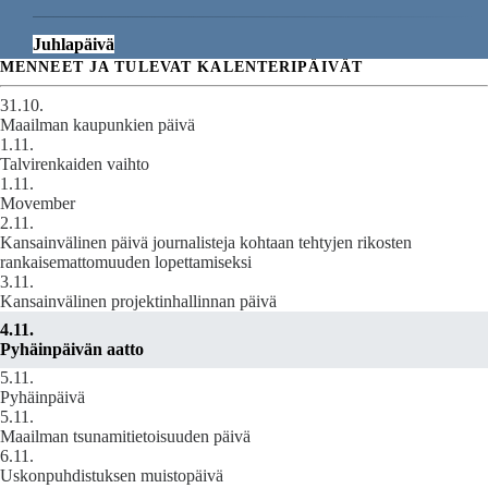
Juhlapäivä
MENNEET JA TULEVAT KALENTERIPÄIVÄT
31.10.
Maailman kaupunkien päivä
1.11.
Talvirenkaiden vaihto
1.11.
Movember
2.11.
Kansainvälinen päivä journalisteja kohtaan tehtyjen rikosten
rankaisemattomuuden lopettamiseksi
3.11.
Kansainvälinen projektinhallinnan päivä
4.11.
Pyhäinpäivän aatto
5.11.
Pyhäinpäivä
5.11.
Maailman tsunamitietoisuuden päivä
6.11.
Uskonpuhdistuksen muistopäivä