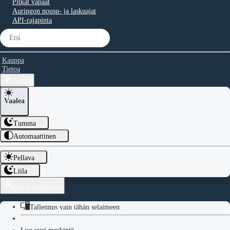
Pitkät vapaat
Auringon nousu- ja laskuajat
API-rajapinta
Kauppa
Tietoa
Teema
Vaalea
Tumma
Automaattinen
Pellava
Liila
Omat merkinnät
Tallennus vain tähän selaimeen