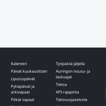
Kalenteri
Työpäiviä jäljellä
Päivät kuukausittain
Auringon nousu- ja
laskuajat
Liputuspäivät
Tietoa
Pyhäpäivät ja
arkivapaat
API-rajapinta
Pitkät vapaat
Tietosuojaseloste