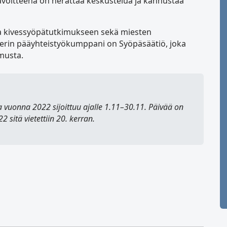
Tavoitteena on herättää keskustelua ja kannustaa
a kivessyöpätutkimukseen sekä miesten
rin pääyhteistyökumppani on Syöpäsäätiö, joka
imusta.
 vuonna 2022 sijoittuu ajalle 1.11–30.11. Päivää on
 sitä vietettiin 20. kerran.