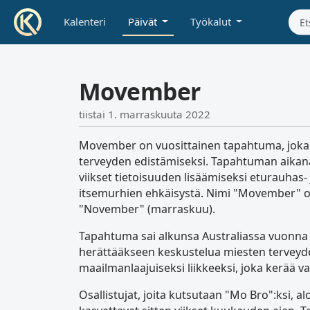
Kalenteri
Päivät
Työkalut
Movember
tiistai 1. marraskuuta 2022
Movember on vuosittainen tapahtuma, joka
terveyden edistämiseksi. Tapahtuman aika
viikset tietoisuuden lisäämiseksi eturauhas-
itsemurhien ehkäisystä. Nimi "Movember" on
"November" (marraskuu).
Tapahtuma sai alkunsa Australiassa vuonna 2
herättääkseen keskustelua miesten tervey
maailmanlaajuiseksi liikkeeksi, joka kerää v
Osallistujat, joita kutsutaan "Mo Bro":ksi, a