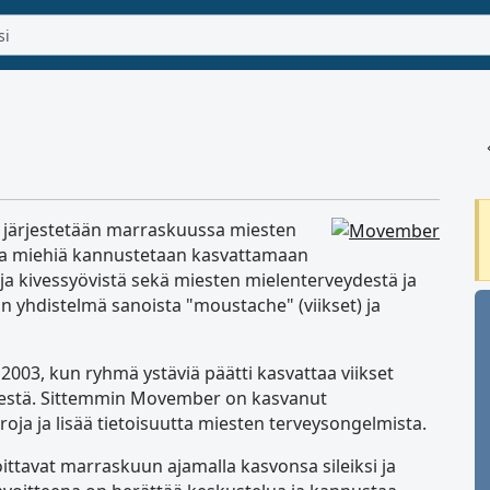
 järjestetään marraskuussa miesten
na miehiä kannustetaan kasvattamaan
 ja kivessyövistä sekä miesten mielenterveydestä ja
 yhdistelmä sanoista "moustache" (viikset) ja
003, kun ryhmä ystäviä päätti kasvattaa viikset
destä. Sittemmin Movember on kasvanut
aroja ja lisää tietoisuutta miesten terveysongelmista.
loittavat marraskuun ajamalla kasvonsa sileiksi ja