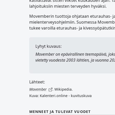
kasvattavat sitten viikset kuukauden ajan. 
lahjoituksiin miesten terveyden hyväksi.
Movemberin tuottoja ohjataan eturauhas- j
mielenterveysohjelmiin. Suomessa Movembe
tukee varoilla eturauhas- ja kivessyöpätutk
Lyhyt kuvaus:
Movember
on epävirallinen teemapäivä, joka
vietetty vuodesta 2003 lähtien, ja vuonna 2022
Lähteet:
Movember
. Wikipedia.
Kuva: Kalenteri.online - kuvituskuva
MENNEET JA TULEVAT VUODET