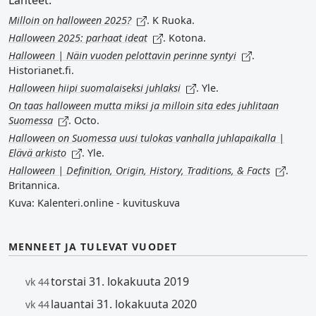
Lähteet:
Milloin on halloween 2025?
. K Ruoka.
Halloween 2025: parhaat ideat
. Kotona.
Halloween | Näin vuoden pelottavin perinne syntyi
.
Historianet.fi.
Halloween hiipi suomalaiseksi juhlaksi
. Yle.
On taas halloween mutta miksi ja milloin sita edes juhlitaan
Suomessa
. Octo.
Halloween on Suomessa uusi tulokas vanhalla juhlapaikalla |
Elävä arkisto
. Yle.
Halloween | Definition, Origin, History, Traditions, & Facts
.
Britannica.
Kuva: Kalenteri.online - kuvituskuva
MENNEET JA TULEVAT VUODET
torstai 31. lokakuuta 2019
vk 44
lauantai 31. lokakuuta 2020
vk 44