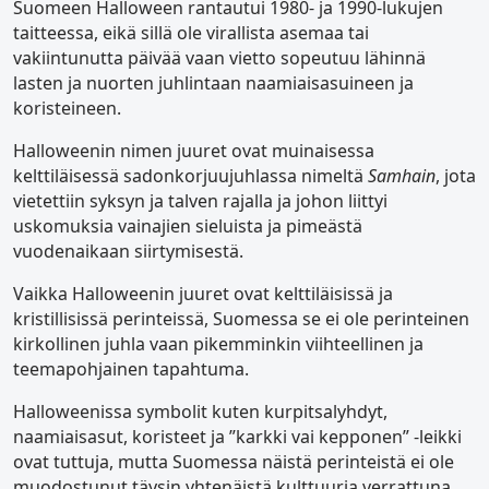
Suomeen Halloween rantautui 1980- ja 1990-lukujen
taitteessa, eikä sillä ole virallista asemaa tai
vakiintunutta päivää vaan vietto sopeutuu lähinnä
lasten ja nuorten juhlintaan naamiaisasuineen ja
koristeineen.
Halloweenin nimen juuret ovat muinaisessa
kelttiläisessä sadonkorjuujuhlassa nimeltä
Samhain
, jota
vietettiin syksyn ja talven rajalla ja johon liittyi
uskomuksia vainajien sieluista ja pimeästä
vuodenaikaan siirtymisestä.
Vaikka Halloweenin juuret ovat kelttiläisissä ja
kristillisissä perinteissä, Suomessa se ei ole perinteinen
kirkollinen juhla vaan pikemminkin viihteellinen ja
teemapohjainen tapahtuma.
Halloweenissa symbolit kuten kurpitsalyhdyt,
naamiaisasut, koristeet ja ”karkki vai kepponen” -leikki
ovat tuttuja, mutta Suomessa näistä perinteistä ei ole
muodostunut täysin yhtenäistä kulttuuria verrattuna