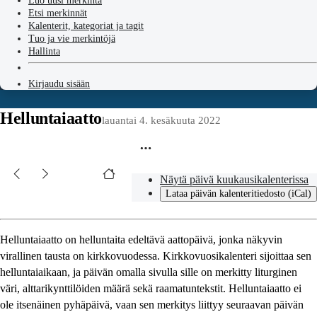
Luo uusi merkintä
Etsi merkinnät
Kalenterit, kategoriat ja tagit
Tuo ja vie merkintöjä
Hallinta
Kirjaudu sisään
Helluntaiaatto
lauantai 4. kesäkuuta 2022
Näytä päivä kuukausikalenterissa
Lataa päivän kalenteritiedosto (iCal)
Helluntaiaatto on helluntaita edeltävä aattopäivä, jonka näkyvin
virallinen tausta on kirkkovuodessa. Kirkkovuosikalenteri sijoittaa sen
helluntaiaikaan, ja päivän omalla sivulla sille on merkitty liturginen
väri, alttarikynttilöiden määrä sekä raamatuntekstit. Helluntaiaatto ei
ole itsenäinen pyhäpäivä, vaan sen merkitys liittyy seuraavan päivän