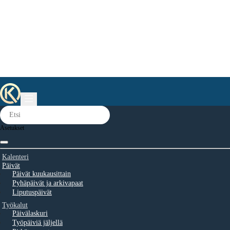
Asetukset
Kalenteri
Päivät
Päivät kuukausittain
Pyhäpäivät ja arkivapaat
Liputuspäivät
Työkalut
Päivälaskuri
Työpäiviä jäljellä