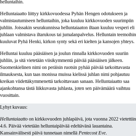
helluntaihin.
Helluntaiaatto liittyy kirkkovuodessa Pyhän Hengen odotukseen ja
valmistautumiseen helluntaihin, joka kuuluu kirkkovuoden suurimpiin
juhliin. Joissakin seurakunnissa helluntaiaaton iltaan kuuluu vesperi eli
juhlaan valmistava iltarukous tai jumalanpalvelus. Helluntain teemoihin
kuuluvat Pyhä Henki, kirkon synty sekä eri kielten ja kansojen yhteys.
Helluntai kuuluu pääsiäisen ja joulun rinnalla kirkkovuoden suuriin
juhliin, ja sitä vietetään viisikymmentä päivää pääsiäisen jälkeen.
Suomenkielinen nimi on peräisin ruotsin pyhää päivää tarkoittavasta
ilmauksesta, kun taas monissa muissa kielissä juhlan nimi pohjautuu
kreikan viidettäkymmenettä tarkoittavaan sanaan. Helluntaiaatto saa
ajankohtansa tästä liikkuvasta juhlasta, joten sen päivämäärä vaihtuu
vuosittain.
Lyhyt kuvaus:
Helluntaiaatto
on kirkkovuoden juhlapäivä, jota vuonna 2022 vietettiin
4.6. Päivää vietetään helluntaipäivää edeltävänä lauantaina.
Kansainvälisesti päivä tunnetaan nimellä
Pentecost Eve
.