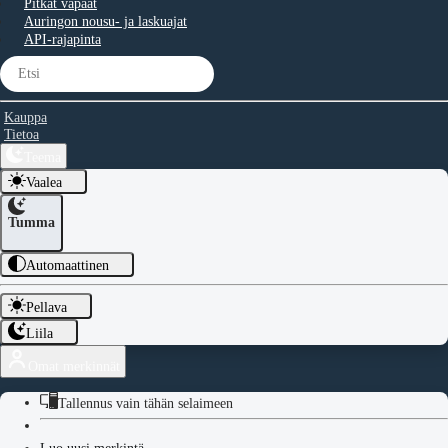
Pitkät vapaat
Auringon nousu- ja laskuajat
API-rajapinta
Kauppa
Tietoa
Teema
Vaalea
Tumma
Automaattinen
Pellava
Liila
Omat merkinnät
Tallennus vain tähän selaimeen