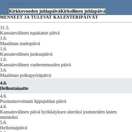
Kirkkovuoden juhlapäivä
Kirkollinen juhlapäivä
MENNEET JA TULEVAT KALENTERIPÄIVÄT
31.5.
Kansainvälinen tupakaton päivä
1.6.
Maailman maitopäivä
1.6.
Kansainvälinen juoksupäivä
1.6.
Kansainvälinen vanhemmuuden päivä
3.6.
Maailman polkupyöräpäivä
4.6.
Helluntaiaatto
4.6.
Puolustusvoimain lippujuhlan päivä
4.6.
Kansainvälinen päivä hyökkäyksen uhreiksi joutuneiden lasten
muistoksi
5.6.
Helluntaipäivä