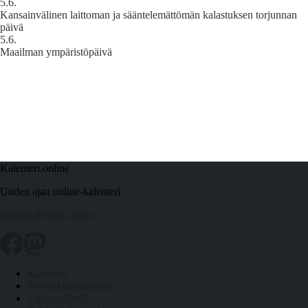
5.6.
Kansainvälinen laittoman ja sääntelemättömän kalastuksen torjunnan
päivä
5.6.
Maailman ympäristöpäivä
Kalenteri.online
Uuden ajan online-kalenteri
info@kalenteri.online
Kalenteri
Päivät kuukausittain
Liputuspäivät