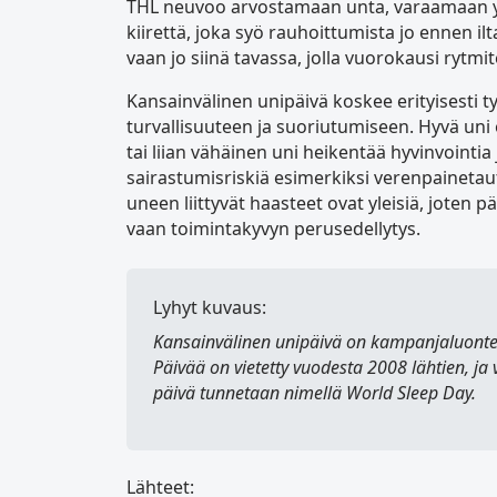
THL neuvoo arvostamaan unta, varaamaan yöu
kiirettä, joka syö rauhoittumista jo ennen ilt
vaan jo siinä tavassa, jolla vuorokausi rytmi
Kansainvälinen unipäivä koskee erityisesti t
turvallisuuteen ja suoriutumiseen. Hyvä un
tai liian vähäinen uni heikentää hyvinvointia ja
sairastumisriskiä esimerkiksi verenpainetaut
uneen liittyvät haasteet ovat yleisiä, joten pä
vaan toimintakyvyn perusedellytys.
Lyhyt kuvaus:
Kansainvälinen unipäivä
on kampanjaluontein
Päivää on vietetty vuodesta 2008 lähtien, ja 
päivä tunnetaan nimellä
World Sleep Day
.
Lähteet: