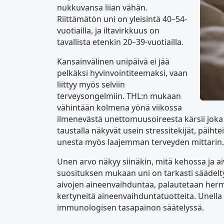
nukkuvansa liian vähän.
Riittämätön uni on yleisintä 40–54-
vuotiailla, ja iltavirkkuus on
tavallista etenkin 20–39-vuotiailla.
Kansainvälinen unipäivä ei jää
pelkäksi hyvinvointiteemaksi, vaan
liittyy myös selviin
terveysongelmiin. THL:n mukaan
vähintään kolmena yönä viikossa
ilmenevästä unettomuusoireesta kärsii joka
taustalla näkyvät usein stressitekijät, päiht
unesta myös laajemman terveyden mittarin.
Unen arvo näkyy siinäkin, mitä kehossa ja a
suosituksen mukaan uni on tarkasti säädelty
aivojen aineenvaihduntaa, palautetaan herm
kertyneitä aineenvaihduntatuotteita. Unella 
immunologisen tasapainon säätelyssä.