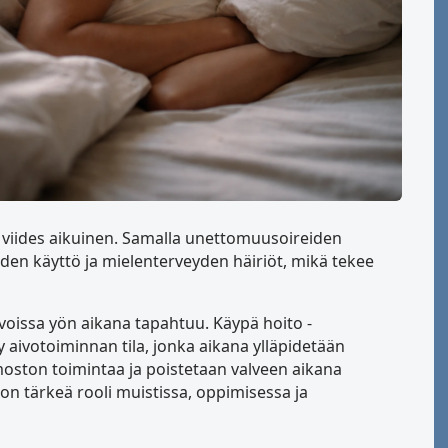
 viides aikuinen. Samalla unettomuusoireiden
eiden käyttö ja mielenterveyden häiriöt, mikä tekee
ivoissa yön aikana tapahtuu. Käypä hoito -
 aivotoiminnan tila, jonka aikana ylläpidetään
oston toimintaa ja poistetaan valveen aikana
on tärkeä rooli muistissa, oppimisessa ja