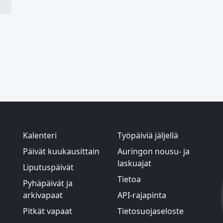
Kalenteri
Työpäiviä jäljellä
Päivät kuukausittain
Auringon nousu- ja
laskuajat
Liputuspäivät
Tietoa
Pyhäpäivät ja
arkivapaat
API-rajapinta
Pitkät vapaat
Tietosuojaseloste