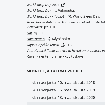
World Sleep Day 2025
.
World Sleep Day
. Wikipedia.
World Sleep Day - Toolkit|
. World Sleep Day.
Terve Suomi -tutkimus: Vain alle puolet aikuisista li
yleistyneet
. THL.
Uni
. THL.
Unettomuus
. Käypähoito.
Ohjeita hyvään uneen
. THL.
Vuorotyöntekijöille vireyttä ja hyvää unta uudesta 
Kuva: Kalenteri.online - kuvituskuva
MENNEET JA TULEVAT VUODET
perjantai 16. maaliskuuta 2018
vk 11
perjantai 15. maaliskuuta 2019
vk 11
perjantai 13. maaliskuuta 2020
vk 11