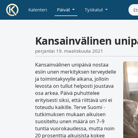
Kalenteri
Päivät
Työkalut
Kansainvälinen unip
perjantai 19. maaliskuuta 2021
Kansainvälinen unipäivä nostaa
esiin unen merkityksen terveydelle
ja toimintakyvylle aikana, jolloin
levosta on tullut helposti joustava
osa arkea. Päivä puhuttelee
erityisesti siksi, että riittävä uni ei
toteudu kaikille. Terve Suomi -
tutkimuksen mukaan aikuisen
suositeltu unen määrä on 7–9
tuntia vuorokaudessa, mutta noin
20 prosenttia aikuisista kokee