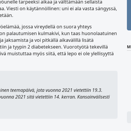
nelle tarpeeksi aikaa ja välttämään sellaista
aa. Viesti on käytännöllinen: uni ei ala vasta sängyssä,
tetään.
yöelämää, jossa vireydellä on suora yhteys
i on palautumisen kulmakivi, kun taas huonolaatuinen
 jaksamista ja voi pitkällä aikavälillä lisätä
iin ja tyypin 2 diabetekseen. Vuorotyötä tekevillä
M
ivä muistuttaa myös siitä, että lepo ei ole ylellisyyttä
en teemapäivä, jota vuonna 2021 vietettiin 19.3.
vuonna 2021 sitä vietettiin 14. kerran. Kansainvälisesti