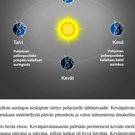
jolloin auringon keskipiste siirtyy pohjoiselle tähtitaivaalle. Kevätpäivä
kaan määritellystä päivän pituudesta ja valon taittumisesta ilmakehäs
o herää eloon. Kevätpäiväntasausta pidetään perinteisesti kevään merk
mpana päivänä ja päivänä, jolloin lutikat oli hyvä hävittää. Kevätpäivä