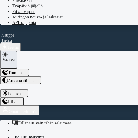
Päivälaskuri
Työpäiviä jäljellä
Pitkät vapaat
Auringon nousu- ja laskuajat
API-rajapinta
Kauppa
Tietoa
Teema
Vaalea
Tumma
Automaattinen
Pellava
Liila
Omat merkinnät
Tallennus vain tähän selaimeen
Luo uusi merkintä