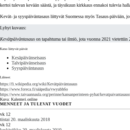
kertoi tulevan kevään säästä, ja täysikuun kirkkaus ennakoi tulevia hall
Kevät- ja syyspäiväntasaus liittyvät Suomessa myös Tasaus-päivään, jo
Lyhyt kuvaus:
Kevätpäiväntasaus
on tapahtuma tai ilmiö, jota vuonna 2021 vietettiin
Katso liittyvät päivät
Kesäpäivänseisaus
Talvipäivänseisaus
Syyspäiväntasaus
Lähteet:
https://fi.wikipedia.org/wiki/Kevätpäiväntasaus
https://www.foreca.fi/sääpedia/vwyubh6o
https://www.taivaannaula.org/perinne/kansanperinteen-pyhat/kevatpaivantasaus
Kuva: Kalenteri.online
MENNEET JA TULEVAT VUODET
vk 12
tiistai 20. maaliskuuta 2018
vk 12
keskiviikko 20. maaliskuuta 2019