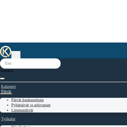
Asetukset
Kalenteri
Päivät
Päivät kuukausittain
Pyhäpäivät ja arkivapaat
Liputuspäivät
Työkalut