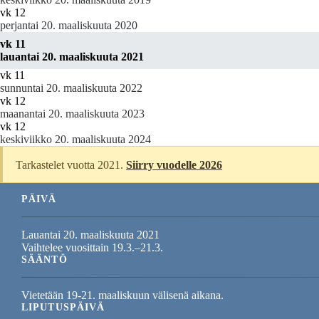
vk 12
perjantai 20. maaliskuuta 2020
vk 11
lauantai 20. maaliskuuta 2021
vk 11
sunnuntai 20. maaliskuuta 2022
vk 12
maanantai 20. maaliskuuta 2023
vk 12
keskiviikko 20. maaliskuuta 2024
Tarkastelet vuotta 2021.
Siirry vuodelle 2026
PÄIVÄ
Lauantai 20. maaliskuuta 2021
Vaihtelee vuosittain 19.3.–21.3.
SÄÄNTÖ
Vietetään 19-21. maaliskuun välisenä aikana.
LIPUTUSPÄIVÄ