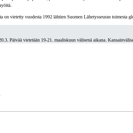
ayöitä.
ta on vietetty vuodesta 1992 lähtien Suomen Lähetysseuran toimesta gl
 20.3. Päivää vietetään 19-21. maaliskuun välisenä aikana. Kansainvälis
/