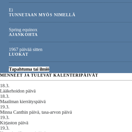
Ei
TUNNETAAN MYÖS NIMELLÄ
Spring equinox
AJANKOHTA
1967 päivää sitten
LUOKAT
Tapahtuma tai ilmiö
MENNEET JA TULEVAT KALENTERIPÄIVÄT
18.3.
Lääkehoidon päivä
18.3.
Maailman kierrätyspäivä
19.3.
Minna Canthin päivä, tasa-arvon päivä
19.3.
Kirjaston päivä
19.3.