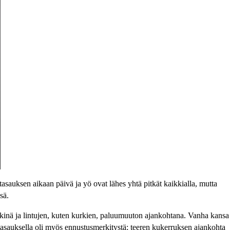
ntasauksen aikaan päivä ja yö ovat lähes yhtä pitkät kaikkialla, mutta
sä.
kinä ja lintujen, kuten kurkien, paluumuuton ajankohtana. Vanha kansa
ntasauksella oli myös ennustusmerkitystä; teeren kukerruksen ajankohta