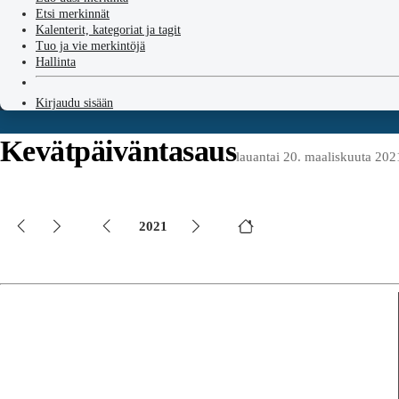
Etsi merkinnät
Kalenterit, kategoriat ja tagit
Tuo ja vie merkintöjä
Hallinta
Kirjaudu sisään
Kevätpäiväntasaus
lauantai 20. maaliskuuta 202
2021