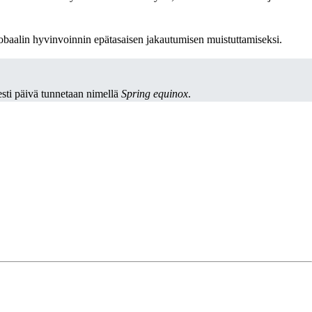
obaalin hyvinvoinnin epätasaisen jakautumisen muistuttamiseksi.
esti päivä tunnetaan nimellä
Spring equinox
.