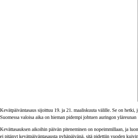
Kevätpäiväntasaus sijoittuu 19. ja 21. maaliskuuta välille. Se on hetki, 
Suomessa valoisa aika on hieman pidempi johtuen auringon yläreunan mu
Kevättasauksen aikoihin päivän piteneminen on nopeimmillaan, ja luont
ei pitänyt kevätpäiväntasausta pyhäpäivänä, sitä pidettiin vuoden kuivi