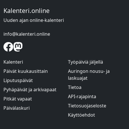
Kalenteri.online
Uuden ajan online-kalenteri
info@kalenteri.online
Kalenteri
Työpäiviä jäljellä
Päivät kuukausittain
Auringon nousu- ja
laskuajat
Liputuspäivät
Tietoa
Pyhäpäivät ja arkivapaat
API-rajapinta
Pitkät vapaat
Tietosuojaseloste
Päivälaskuri
Käyttöehdot