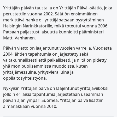
Yrittäjän päivän taustalla on Yrittäjän Päivä -säätiö, joka
perustettiin vuonna 2002. Säätiön ensimmäinen
merkittävä hanke oli yrittäjäpatsaan pystyttäminen
Helsingin Narinkkatorille, mikä toteutui vuonna 2006.
Patsaan paljastustilaisuutta kunnioitti pääministeri
Matti Vanhanen.
Päivän vietto on laajentunut vuosien varrella. Vuodesta
2004 lähtien tapahtumia on järjestetty sekä
valtakunnallisesti että paikallisesti, ja niitä on pidetty
yhä monipuolisemmissa muodoissa, kuten
yrittäjämessuina, yritysvierailuina ja
oppilaitosyhteistyönä.
Nykyisin Yrittäjän päivä on laajentunut yrittäjäviikoksi,
jolloin erilaisia tapahtumia järjestetään useamman
päivän ajan ympäri Suomea. Yrittäjän päivä lisättiin
almanakkaan vuonna 2010.