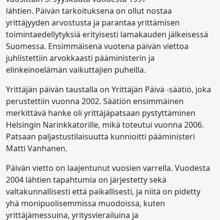
lähtien. Päivän tarkoituksena on ollut nostaa
yrittäjyyden arvostusta ja parantaa yrittämisen
toimintaedellytyksiä erityisesti lamakauden jälkeisessä
Suomessa. Ensimmäisenä vuotena päivän viettoa
juhlistettiin arvokkaasti pääministerin ja
elinkeinoelämän vaikuttajien puheilla.
Yrittäjän päivän taustalla on Yrittäjän Päivä -säätiö, joka
perustettiin vuonna 2002. Säätiön ensimmäinen
merkittävä hanke oli yrittäjäpatsaan pystyttäminen
Helsingin Narinkkatorille, mikä toteutui vuonna 2006.
Patsaan paljastustilaisuutta kunnioitti pääministeri
Matti Vanhanen.
Päivän vietto on laajentunut vuosien varrella. Vuodesta
2004 lähtien tapahtumia on järjestetty sekä
valtakunnallisesti että paikallisesti, ja niitä on pidetty
yhä monipuolisemmissa muodoissa, kuten
yrittäjämessuina, yritysvierailuina ja