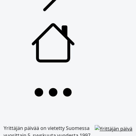
Yrittäjän päivää on vietetty Suomessa
vuosittain 5. syyskuuta vuodesta 1997