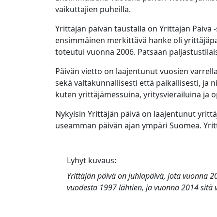
vaikuttajien puheilla.
Yrittäjän päivän taustalla on Yrittäjän Päivä
ensimmäinen merkittävä hanke oli yrittäjäpa
toteutui vuonna 2006. Patsaan paljastustila
Päivän vietto on laajentunut vuosien varrell
sekä valtakunnallisesti että paikallisesti, 
kuten yrittäjämessuina, yritysvierailuina ja 
Nykyisin Yrittäjän päivä on laajentunut yrittä
useamman päivän ajan ympäri Suomea. Yritt
Lyhyt kuvaus:
Yrittäjän päivä
on juhlapäivä, jota vuonna 20
vuodesta 1997 lähtien, ja vuonna 2014 sitä vi