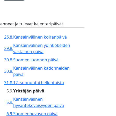
enneet ja tulevat kalenteripäivät
26.8.
Kansainvälinen koiranpäivä
Kansainvälinen ydinkokeiden
29.8.
vastainen päivä
30.8.
Suomen luonnon päivä
Kansainvälinen kadonneiden
30.8.
päivä
31.8.
12. sunnuntai helluntaista
5.9.
Yrittäjän päivä
Kansainvälinen
5.9.
hyväntekeväisyyden päivä
6.9.
Suomenhevosen päivä