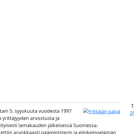
T
ttain 5. syyskuuta vuodesta 1997
2
 yrittäjyyden arvostusta ja
rityisesti lamakauden jälkeisessä Suomessa.
ettiin arvokkaasti pääministerin ja elinkeinoelämän