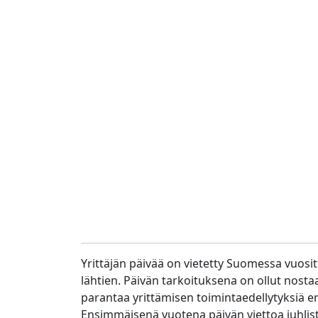
Yrittäjän päivää on vietetty Suomessa vuosi
lähtien. Päivän tarkoituksena on ollut nostaa
parantaa yrittämisen toimintaedellytyksiä e
Ensimmäisenä vuotena päivän viettoa juhlist