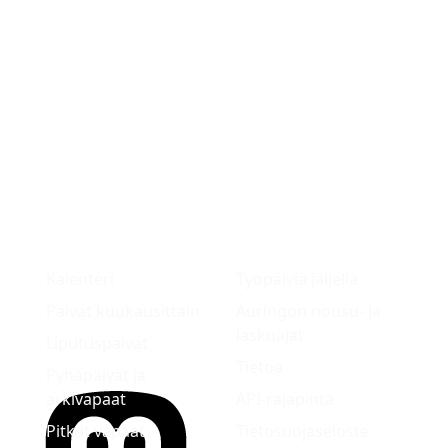
Kalenteri
Työpäiviä jäljellä
Päivät kuukausittain
Auringon nousu- ja
laskuajat
Liputuspäivät
Tietoa
Pyhäpäivät ja
arkivapaat
API-rajapinta
Pitkät vapaat
Tietosuojaseloste