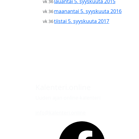
lauantai 5. syyskuuta 2015
vk 36
maanantai 5. syyskuuta 2016
vk 36
tiistai 5. syyskuuta 2017
vk 36
Kalenteri.online
Uuden ajan online-kalenteri
info@kalenteri.online