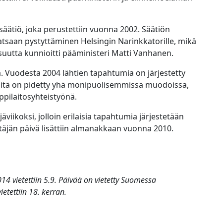
 -säätiö, joka perustettiin vuonna 2002. Säätiön
tsaan pystyttäminen Helsingin Narinkkatorille, mikä
isuutta kunnioitti pääministeri Matti Vanhanen.
a. Vuodesta 2004 lähtien tapahtumia on järjestetty
ja niitä on pidetty yhä monipuolisemmissa muodoissa,
oppilaitosyhteistyönä.
jäviikoksi, jolloin erilaisia tapahtumia järjestetään
äjän päivä lisättiin almanakkaan vuonna 2010.
14 vietettiin 5.9. Päivää on vietetty Suomessa
etettiin 18. kerran.