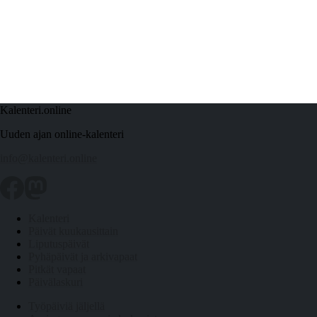
Kalenteri.online
Uuden ajan online-kalenteri
info@kalenteri.online
Kalenteri
Päivät kuukausittain
Liputuspäivät
Pyhäpäivät ja arkivapaat
Pitkät vapaat
Päivälaskuri
Työpäiviä jäljellä