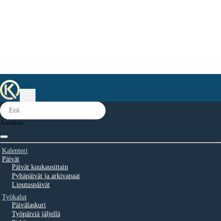
Asetukset
Kalenteri
Päivät
Päivät kuukausittain
Pyhäpäivät ja arkivapaat
Liputuspäivät
Työkalut
Päivälaskuri
Työpäiviä jäljellä