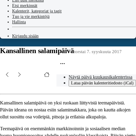
Luo uusi merkintä
Etsi merkinnät
Kalenterit, kategoriat ja tagit
Tuo ja vie merkintöjä
Hallinta
Kirjaudu sisään
Kansallinen salamipäivä
torstai 7. syyskuuta 2017
Näytä päivä kuukausikalenterissa
Lataa päivän kalenteritiedosto (iCal)
Kansallinen salamipäivä on yksi ruokaan liittyvistä teemapäivistä.
Päivän ideana on nostaa esiin salamimakkara, joka on kautta aikojen
ollut suosittu osa voileipiä, pitsoja ja erilaisia alkupaloja.
Teemapäivä on enemmänkin markkinoinnin ja sosiaalisen median
luoma huomionosoitus yhdelle ruokapöydän klassikoista. Päivän vietto