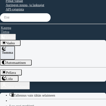
Pitkät vapaat
Auringon nousu- ja laskuajat
API-rajapinta
Kauppa
Tietoa
Teema
Vaalea
Tumma
Automaattinen
Pellava
Liila
Omat merkinnät
Tallennus vain tähän selaimeen