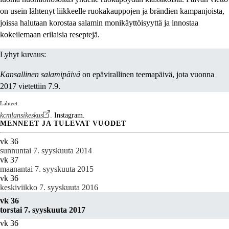
on usein lähtenyt liikkeelle ruokakauppojen ja brändien kampanjoista,
joissa halutaan korostaa salamin monikäyttöisyyttä ja innostaa
kokeilemaan erilaisia reseptejä.
Lyhyt kuvaus:
Kansallinen salamipäivä
on epävirallinen teemapäivä, jota vuonna
2017 vietettiin 7.9.
Lähteet:
kcmlansikeskus
. Instagram.
MENNEET JA TULEVAT VUODET
vk 36
sunnuntai 7. syyskuuta 2014
vk 37
maanantai 7. syyskuuta 2015
vk 36
keskiviikko 7. syyskuuta 2016
vk 36
torstai 7. syyskuuta 2017
vk 36