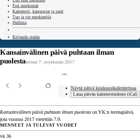
Luo uusi merkintä
Etsi merkinnät
Kalenterit, kategoriat ja tagit
Tuo ja vie merkintöjä
Hallinta
Kirjaudu sisään
Kansainvälinen päivä puhtaan ilman
puolesta
torstai 7. syyskuuta 2017
Näytä päivä kuukausikalenterissa
Lataa päivän kalenteritiedosto (iCal)
Kansainvälinen päivä puhtaan ilman puolesta
on YK:n teemapäivä,
jota vuonna 2017 vietettiin 7.9.
MENNEET JA TULEVAT VUODET
vk 36