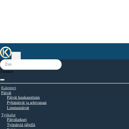
Asetukset
Kalenteri
Päivät
Päivät kuukausittain
Pyhäpäivät ja arkivapaat
Liputuspäivät
Työkalut
Päivälaskuri
Työpäiviä jäljellä