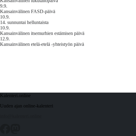
Kansainvälinen lukutaitopäivä
9.9.
Kansainvälinen FASD-päivä
10.9.
14. sunnuntai helluntaista
10.9.
Kansainvälinen itsemurhien estämisen päivä
12.9.
Kansainvälinen etelä-etelä -yhteistyön päivä
Kalenteri.online
Uuden ajan online-kalenteri
info@kalenteri.online