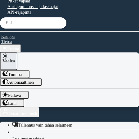
Pitkät vapaat
Auringon nousu- ja laskuajat
API-rajapinta
Kauppa
Tietoa
Teema
Vaalea
Tumma
Automaattinen
Pellava
Liila
Omat merkinnät
Tallennus vain tähän selaimeen