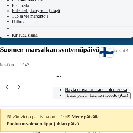
Luo uusi merkintä
Etsi merkinnät
Kalenterit, kategoriat ja tagit
Tuo ja vie merkintöjä
Hallinta
Kirjaudu sisään
Suomen marsalkan syntymäpäivä
torstai 4.
kesäkuuta 1942
Näytä päivä kuukausikalenterissa
Lataa päivän kalenteritiedosto (iCal)
Päivän vietto päättyi vuonna 1949.
Mene päivälle
Puolustusvoimain lippujuhlan päivä