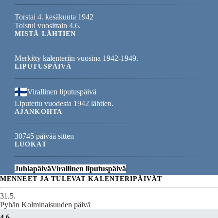
Torstai 4. kesäkuuta 1942
Toistui vuosittain 4.6.
MISTÄ LÄHTIEN
Merkitty kalenteriin vuosina 1942-1949.
LIPUTUSPÄIVÄ
Virallinen liputuspäivä
Liputettu vuodesta 1942 lähtien.
AJANKOHTA
30745 päivää sitten
LUOKAT
Juhlapäivä
Virallinen liputuspäivä
MENNEET JA TULEVAT KALENTERIPÄIVÄT
31.5.
Pyhän Kolminaisuuden päivä
4.6.