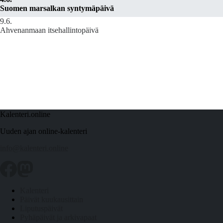
Suomen marsalkan syntymäpäivä
9.6.
Ahvenanmaan itsehallintopäivä
Kalenteri.online
Uuden ajan online-kalenteri
info@kalenteri.online
Kalenteri
Päivät kuukausittain
Liputuspäivät
Pyhäpäivät ja arkivapaat