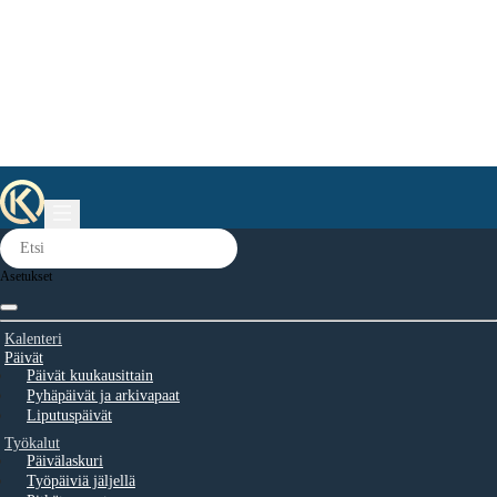
Asetukset
Kalenteri
Päivät
Päivät kuukausittain
Pyhäpäivät ja arkivapaat
Liputuspäivät
Työkalut
Päivälaskuri
Työpäiviä jäljellä