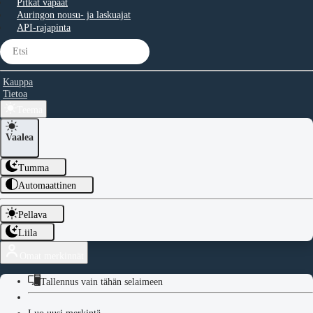
Pitkät vapaat
Auringon nousu- ja laskuajat
API-rajapinta
Kauppa
Tietoa
Teema
Vaalea
Tumma
Automaattinen
Pellava
Liila
Omat merkinnät
Tallennus vain tähän selaimeen