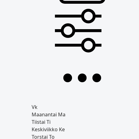
Vk
Maanantai
Ma
Tiistai
Ti
Keskiviikko
Ke
Torstai
To