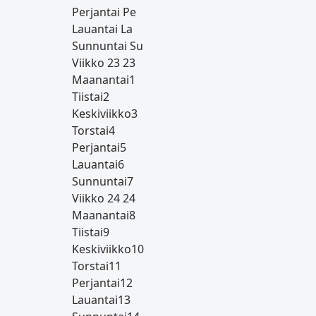
Perjantai
Pe
Lauantai
La
Sunnuntai
Su
Viikko 23
23
Maanantai
1
Tiistai
2
Keskiviikko
3
Torstai
4
Perjantai
5
Lauantai
6
Sunnuntai
7
Viikko 24
24
Maanantai
8
Tiistai
9
Keskiviikko
10
Torstai
11
Perjantai
12
Lauantai
13