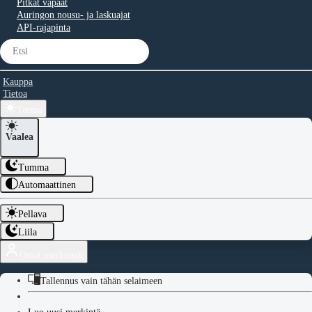
Pitkät vapaat
Auringon nousu- ja laskuajat
API-rajapinta
Kauppa
Tietoa
Teema
Vaalea
Tumma
Automaattinen
Pellava
Liila
Omat merkinnät
Tallennus vain tähän selaimeen