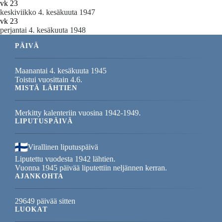
vk 23
keskiviikko 4. kesäkuuta 1947
vk 23
perjantai 4. kesäkuuta 1948
PÄIVÄ
Maanantai 4. kesäkuuta 1945
Toistui vuosittain 4.6.
MISTÄ LÄHTIEN
Merkitty kalenteriin vuosina 1942-1949.
LIPUTUSPÄIVÄ
Virallinen liputuspäivä
Liputettu vuodesta 1942 lähtien.
Vuonna 1945 päivää liputettiin neljännen kerran.
AJANKOHTA
29649 päivää sitten
LUOKAT