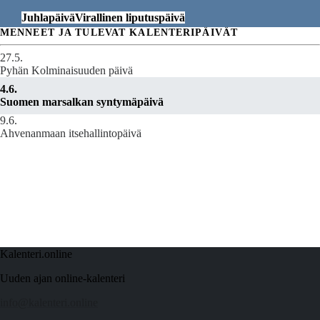
Juhlapäivä
Virallinen liputuspäivä
MENNEET JA TULEVAT KALENTERIPÄIVÄT
27.5.
Pyhän Kolminaisuuden päivä
4.6.
Suomen marsalkan syntymäpäivä
9.6.
Ahvenanmaan itsehallintopäivä
Kalenteri.online
Uuden ajan online-kalenteri
info@kalenteri.online