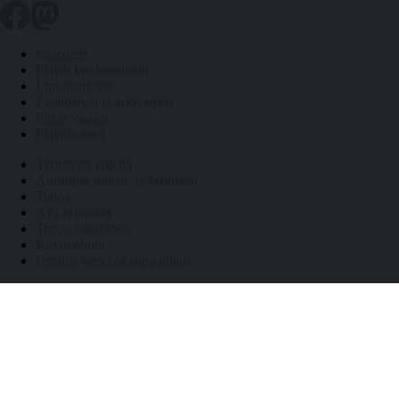
Kalenteri
Päivät kuukausittain
Liputuspäivät
Pyhäpäivät ja arkivapaat
Pitkät vapaat
Päivälaskuri
Työpäiviä jäljellä
Auringon nousu- ja laskuajat
Tietoa
API-rajapinta
Tietosuojaseloste
Käyttöehdot
Peruuta verkkokauppatilaus