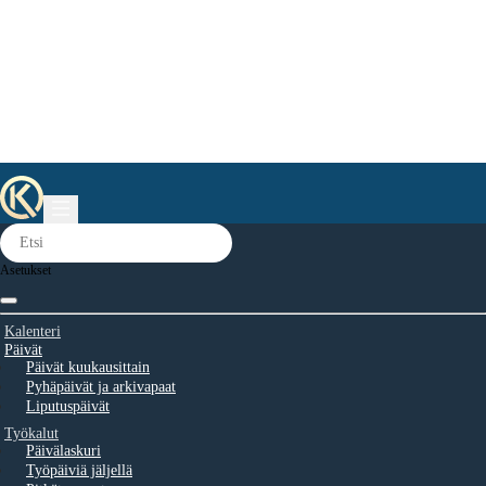
Asetukset
Kalenteri
Päivät
Päivät kuukausittain
Pyhäpäivät ja arkivapaat
Liputuspäivät
Työkalut
Päivälaskuri
Työpäiviä jäljellä