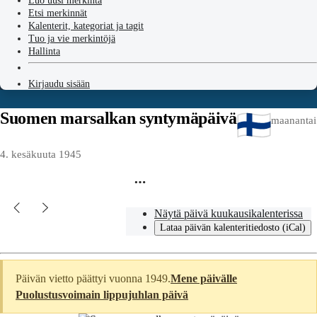
Luo uusi merkintä
Etsi merkinnät
Kalenterit, kategoriat ja tagit
Tuo ja vie merkintöjä
Hallinta
Kirjaudu sisään
Suomen marsalkan syntymäpäivä
maanantai
4. kesäkuuta 1945
Näytä päivä kuukausikalenterissa
Lataa päivän kalenteritiedosto (iCal)
Päivän vietto päättyi vuonna 1949.
Mene päivälle
Puolustusvoimain lippujuhlan päivä