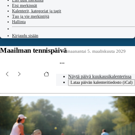
Luo uusi merkintä
Etsi merkinnät
Kalenterit, kategoriat ja tagit
Tuo ja vie merkintöjä
Hallinta
Kirjaudu sisään
Maailman tennispäivä
maanantai 5. maaliskuuta 2029
Näytä päivä kuukausikalenterissa
Lataa päivän kalenteritiedosto (iCal)