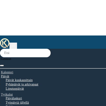
Asetukset
Kalenteri
Päivät
Päivät kuukausittain
Pyhäpäivät ja arkivapaat
Liputuspäivät
Työkalut
Päivälaskuri
Työpäiviä jäljellä