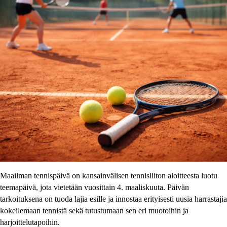
Maailman tennispäivä on kansainvälisen tennisliiton aloitteesta luotu
teemapäivä, jota vietetään vuosittain 4. maaliskuuta. Päivän
tarkoituksena on tuoda lajia esille ja innostaa erityisesti uusia harrastajia
kokeilemaan tennistä sekä tutustumaan sen eri muotoihin ja
harjoittelutapoihin.