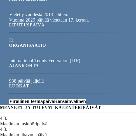
Vietetty vuodesta 2013 lähtien.
Vuonna 2029 päivää vietetään 17. kerran.
LIPUTUSPÄIVÄ
Ei
ORGANISAATIO
International Tennis Federation (ITF)
AJANKOHTA
938 päivää jäljellä
LUOKAT
Virallinen teemapäivä
Kansainvälinen
MENNEET JA TULEVAT KALENTERIPÄIVÄT
4.3.
Maailman insinööripäivä
4.3.
Maailman lihavuuspäivä