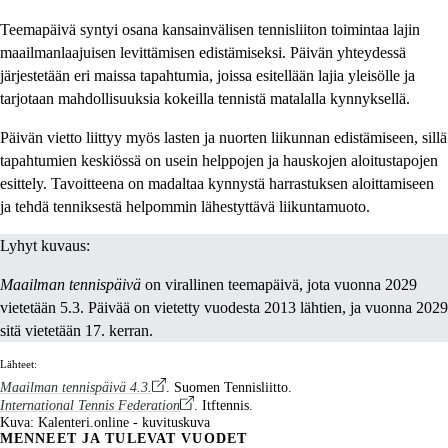
Teemapäivä syntyi osana kansainvälisen tennisliiton toimintaa lajin
maailmanlaajuisen levittämisen edistämiseksi. Päivän yhteydessä
järjestetään eri maissa tapahtumia, joissa esitellään lajia yleisölle ja
tarjotaan mahdollisuuksia kokeilla tennistä matalalla kynnyksellä.
Päivän vietto liittyy myös lasten ja nuorten liikunnan edistämiseen, sillä
tapahtumien keskiössä on usein helppojen ja hauskojen aloitustapojen
esittely. Tavoitteena on madaltaa kynnystä harrastuksen aloittamiseen
ja tehdä tenniksestä helpommin lähestyttävä liikuntamuoto.
Lyhyt kuvaus:
Maailman tennispäivä
on virallinen teemapäivä, jota vuonna 2029
vietetään 5.3. Päivää on vietetty vuodesta 2013 lähtien, ja vuonna 2029
sitä vietetään 17. kerran.
Lähteet:
Maailman tennispäivä 4.3.
. Suomen Tennisliitto.
International Tennis Federation
. Itftennis.
Kuva: Kalenteri.online - kuvituskuva
MENNEET JA TULEVAT VUODET