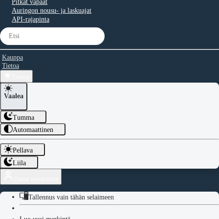
Pitkät vapaat
Auringon nousu- ja laskuajat
API-rajapinta
Kauppa
Tietoa
Teema
Vaalea
Tumma
Automaattinen
Pellava
Liila
Omat merkinnät
Tallennus vain tähän selaimeen