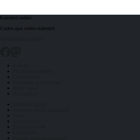
Kalenteri.online
Uuden ajan online-kalenteri
info@kalenteri.online
Kalenteri
Päivät kuukausittain
Liputuspäivät
Pyhäpäivät ja arkivapaat
Pitkät vapaat
Päivälaskuri
Työpäiviä jäljellä
Auringon nousu- ja laskuajat
Tietoa
API-rajapinta
Tietosuojaseloste
Käyttöehdot
Peruuta verkkokauppatilaus