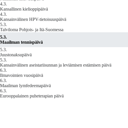
4.3.
Kansallinen kielioppipäivä
4.3.
Kansainvälinen HPV-tietoisuuspäivä
5.3.
Talviloma Pohjois- ja Itä-Suomessa
5.3.
Maailman tennispäivä
5.3.
Juustonaksupäivä
5.3.
Kansainvälinen aseistariisunnan ja leviämisen estämisen päivä
6.3.
Ilmavoimien vuosipäivä
6.3.
Maailman lymfedeemapäivä
6.3.
Eurooppalainen puheterapian päivä