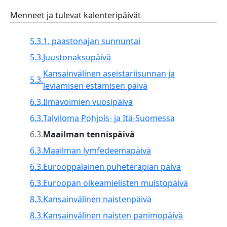
Menneet ja tulevat kalenteripäivät
5.3.
1. paastonajan sunnuntai
5.3.
Juustonaksupäivä
Kansainvälinen aseistariisunnan ja
5.3.
leviämisen estämisen päivä
6.3.
Ilmavoimien vuosipäivä
6.3.
Talviloma Pohjois- ja Itä-Suomessa
6.3.
Maailman tennispäivä
6.3.
Maailman lymfedeemapäivä
6.3.
Eurooppalainen puheterapian päivä
6.3.
Euroopan oikeamielisten muistopäivä
8.3.
Kansainvälinen naistenpäivä
8.3.
Kansainvälinen naisten panimopäivä