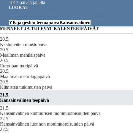
1017 päivää jäljellä
LUOKAT
YK-järjestön teemapäivä
Kansainvälinen
MENNEET JA TULEVAT KALENTERIPÄIVÄT
20.5.
Kaatuneitten muistopäivä
20.5.
Maailman mehiläispäivä
20.5.
Euroopan meripäivä
20.5.
Maailman metrologiapäivä
20.5.
Kliinisten tutkimusten päivä
21.5.
Kansainvälinen teepäivä
21.5.
Kansainvälinen kulttuurisen monimuotoisuuden päivä
22.5.
Kansainvälinen luonnon monimuotoisuuden päivä
22.5.