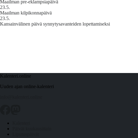
Maailman pre-eklampsiapäivä
23.5.
Maailman kilpikonnapäivä
23.5.
Kansainvälinen päivä synnytysavanteiden lopettamiseksi
Kalenteri.online
Uuden ajan online-kalenteri
info@kalenteri.online
Kalenteri
Päivät kuukausittain
Liputuspäivät