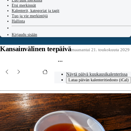
Luo uusi merkintä
Etsi merkinnät
Kalenterit, kategoriat ja tagit
Tuo ja vie merkintöjä
Hallinta
Kirjaudu sisään
Kansainvälinen teepäivä
maanantai 21. toukokuuta 2029
Näytä päivä kuukausikalenterissa
Lataa päivän kalenteritiedosto (iCal)