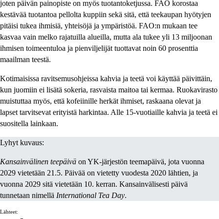
joten päivän painopiste on myös tuotantoketjussa. FAO korostaa
kestävää tuotantoa pellolta kuppiin sekä sitä, että teekaupan hyötyjen
pitäisi tukea ihmisiä, yhteisöjä ja ympäristöä. FAO:n mukaan tee
kasvaa vain melko rajatuilla alueilla, mutta ala tukee yli 13 miljoonan
ihmisen toimeentuloa ja pienviljelijät tuottavat noin 60 prosenttia
maailman teestä.
Kotimaisissa ravitsemusohjeissa kahvia ja teetä voi käyttää päivittäin,
kun juomiin ei lisätä sokeria, rasvaista maitoa tai kermaa. Ruokavirasto
muistuttaa myös, että kofeiinille herkät ihmiset, raskaana olevat ja
lapset tarvitsevat erityistä harkintaa. Alle 15-vuotiaille kahvia ja teetä ei
suositella lainkaan.
Lyhyt kuvaus:
Kansainvälinen teepäivä
on YK-järjestön teemapäivä, jota vuonna
2029 vietetään 21.5. Päivää on vietetty vuodesta 2020 lähtien, ja
vuonna 2029 sitä vietetään 10. kerran. Kansainvälisesti päivä
tunnetaan nimellä
International Tea Day
.
Lähteet: