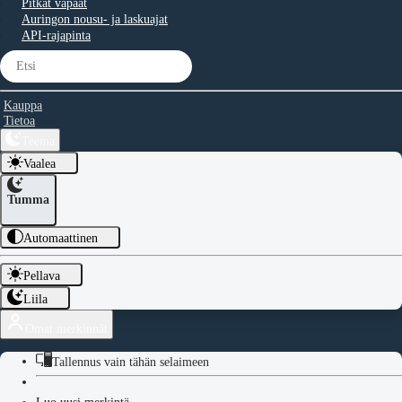
Pitkät vapaat
Auringon nousu- ja laskuajat
API-rajapinta
Kauppa
Tietoa
Teema
Vaalea
Tumma
Automaattinen
Pellava
Liila
Omat merkinnät
Tallennus vain tähän selaimeen