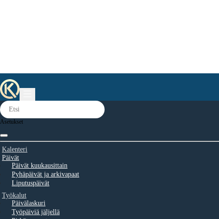
Asetukset
Kalenteri
Päivät
Päivät kuukausittain
Pyhäpäivät ja arkivapaat
Liputuspäivät
Työkalut
Päivälaskuri
Työpäiviä jäljellä