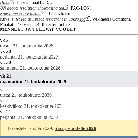
Home
. InternationalTeaDay.
UN adopts resolution showcasing tea
. FAO-LON.
Kahvi, tee & täysmehut
. Ruokavirasto.
Kuva:
File:Tea at French restaurant in Tokyo.jpg
. Wikimedia Commons.
Muokattu (kuvasuhde): Kalenteri.online.
MENNEET JA TULEVAT VUODET
vk 21
torstai 21. toukokuuta 2026
vk 20
perjantai 21. toukokuuta 2027
vk 20
sunnuntai 21. toukokuuta 2028
vk 21
maanantai 21. toukokuuta 2029
vk 21
tiistai 21. toukokuuta 2030
vk 21
keskiviikko 21. toukokuuta 2031
vk 21
perjantai 21. toukokuuta 2032
Tarkastelet vuotta 2029.
Siirry vuodelle 2026