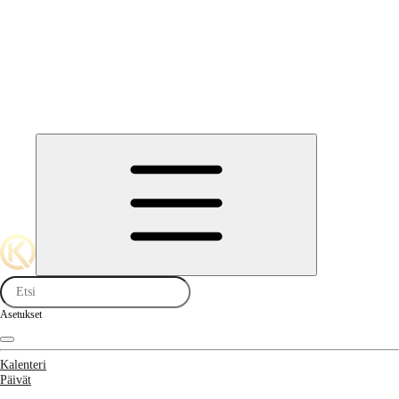
Asetukset
Kalenteri
Päivät