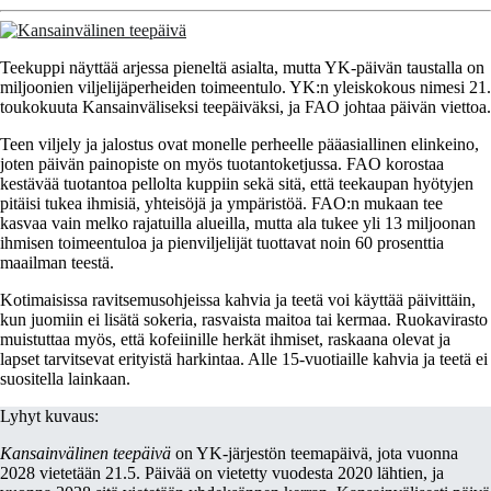
Teekuppi näyttää arjessa pieneltä asialta, mutta YK-päivän taustalla on
miljoonien viljelijäperheiden toimeentulo. YK:n yleiskokous nimesi 21.
toukokuuta Kansainväliseksi teepäiväksi, ja FAO johtaa päivän viettoa.
Teen viljely ja jalostus ovat monelle perheelle pääasiallinen elinkeino,
joten päivän painopiste on myös tuotantoketjussa. FAO korostaa
kestävää tuotantoa pellolta kuppiin sekä sitä, että teekaupan hyötyjen
pitäisi tukea ihmisiä, yhteisöjä ja ympäristöä. FAO:n mukaan tee
kasvaa vain melko rajatuilla alueilla, mutta ala tukee yli 13 miljoonan
ihmisen toimeentuloa ja pienviljelijät tuottavat noin 60 prosenttia
maailman teestä.
Kotimaisissa ravitsemusohjeissa kahvia ja teetä voi käyttää päivittäin,
kun juomiin ei lisätä sokeria, rasvaista maitoa tai kermaa. Ruokavirasto
muistuttaa myös, että kofeiinille herkät ihmiset, raskaana olevat ja
lapset tarvitsevat erityistä harkintaa. Alle 15-vuotiaille kahvia ja teetä ei
suositella lainkaan.
Lyhyt kuvaus:
Kansainvälinen teepäivä
on YK-järjestön teemapäivä, jota vuonna
2028 vietetään 21.5. Päivää on vietetty vuodesta 2020 lähtien, ja