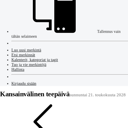
Tallennus vain
tähän selaimeen
Luo uusi merkintä
Etsi merkinnät
Kalenterit, kategoriat ja tagit
Tuo ja vie merkintöjä
Hallinta
Kirjaudu sisään
Kansainvälinen teepäivä
sunnuntai 21. toukokuuta 2028