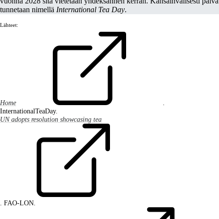
vuonna 2028 sitä vietetään yhdeksännen kerran. Kansainvälisesti päivä
tunnetaan nimellä
International Tea Day
.
Lähteet:
Home
.
InternationalTeaDay.
UN adopts resolution showcasing tea
. FAO-LON.