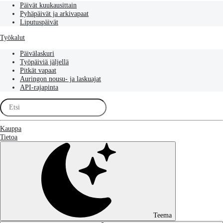
Päivät kuukausittain
Pyhäpäivät ja arkivapaat
Liputuspäivät
Työkalut
Päivälaskuri
Työpäiviä jäljellä
Pitkät vapaat
Auringon nousu- ja laskuajat
API-rajapinta
Kauppa
Tietoa
Teema