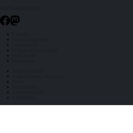
info@kalenteri.online
Kalenteri
Päivät kuukausittain
Liputuspäivät
Pyhäpäivät ja arkivapaat
Pitkät vapaat
Päivälaskuri
Työpäiviä jäljellä
Auringon nousu- ja laskuajat
Tietoa
API-rajapinta
Tietosuojaseloste
Käyttöehdot