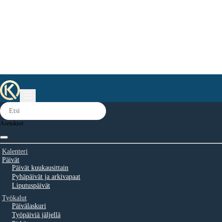
Asetukset
Kalenteri
Päivät
Päivät kuukausittain
Pyhäpäivät ja arkivapaat
Liputuspäivät
Työkalut
Päivälaskuri
Työpäiviä jäljellä