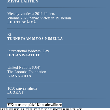
MISTÄ LÄHTIEN
Vietetty vuodesta 2011 lähtien.
Vuonna 2029 päivää vietetään 19. kerran.
LIPUTUSPÄIVÄ
Ei
TUNNETAAN MYÖS NIMELLÄ
International Widows’ Day
ORGANISAATIOT
United Nations (UN)
The Loomba Foundation
AJANKOHTA
1050 päivää jäljellä
LUOKAT
YK:n teemapäivä
Kansainvälinen
MENNEET JA TULEVAT KALENTERIPÄIVÄT