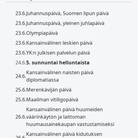
23.6.
Juhannuspäivä, Suomen lipun päivä
23.6.
Juhannuspäivä, yleinen juhlapäivä
23.6.
Olympiapäivä
23.6.
Kansainvälinen leskien päivä
23.6.
YK:n julkisen palvelun päivä
24.6.
5. sunnuntai helluntaista
Kansainvälinen naisten päivä
24.6.
diplomatiassa
25.6.
Merenkävijän päivä
25.6.
Maailman vitiligopäivä
Kansainvälinen päivä huumeiden
26.6.
väärinkäytön ja laittoman
huumausainekaupan vastustamiseksi
Kansainvälinen päivä kidutuksen
26.6.