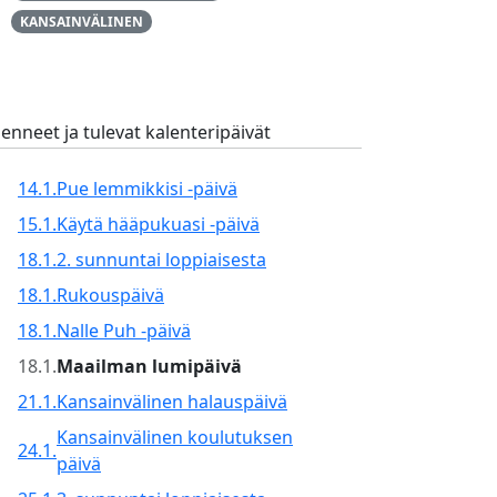
KANSAINVÄLINEN
enneet ja tulevat kalenteripäivät
14.1.
Pue lemmikkisi -päivä
15.1.
Käytä hääpukuasi -päivä
18.1.
2. sunnuntai loppiaisesta
18.1.
Rukouspäivä
18.1.
Nalle Puh -päivä
18.1.
Maailman lumipäivä
21.1.
Kansainvälinen halauspäivä
Kansainvälinen koulutuksen
24.1.
päivä