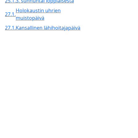
25.1.
3. sunnuntai loppiaisesta
Holokaustin uhrien
27.1.
muistopäivä
27.1.
Kansallinen lähihoitajapäivä