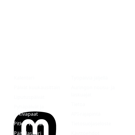
Kalenteri
Työpäiviä jäljellä
Päivät kuukausittain
Auringon nousu- ja
laskuajat
Liputuspäivät
Tietoa
Pyhäpäivät ja
arkivapaat
API-rajapinta
Pitkät vapaat
Tietosuojaseloste
Päivälaskuri
Käyttöehdot