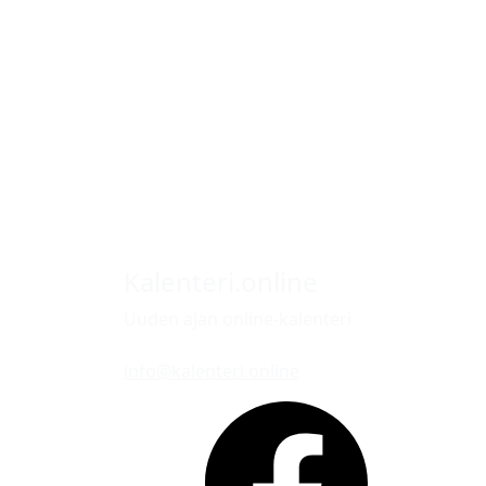
Kalenteri.online
Uuden ajan online-kalenteri
info@kalenteri.online