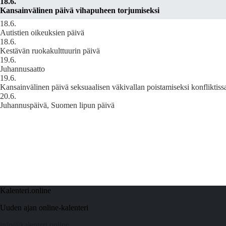
18.6.
Kansainvälinen päivä vihapuheen torjumiseksi
18.6.
Autistien oikeuksien päivä
18.6.
Kestävän ruokakulttuurin päivä
19.6.
Juhannusaatto
19.6.
Kansainvälinen päivä seksuaalisen väkivallan poistamiseksi konfliktiss
20.6.
Juhannuspäivä, Suomen lipun päivä
Kalenteri.online
Uuden ajan online-kalenteri
info@kalenteri.online