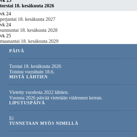
vk 25
torstai 18. kesäkuuta 2026
vk 24
perjantai 18. kesäkuuta 2027
vk 24
sunnuntai 18. kesäkuuta 2028
vk 25
maanantai 18. kesäkuuta 2029
PÄIVÄ
Torstai 18. kesäkuuta 2026
Toistuu vuosittain 18.6.
MISTÄ LÄHTIEN
Vietetty vuodesta 2022 lähtien.
Vuonna 2026 päivää vietetään viidennen kerran.
LIPUTUSPÄIVÄ
Ei
TUNNETAAN MYÖS NIMELLÄ