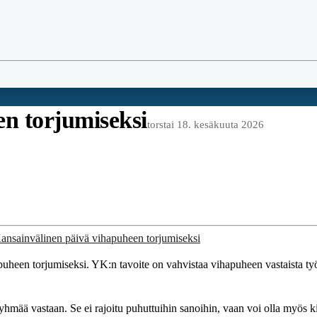
n torjumiseksi
torstai 18. kesäkuuta 2026
uheen torjumiseksi. YK:n tavoite on vahvistaa vihapuheen vastaista ty
ryhmää vastaan. Se ei rajoitu puhuttuihin sanoihin, vaan voi olla myös ki