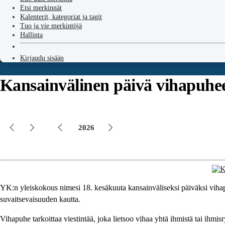
Etsi merkinnät
Kalenterit, kategoriat ja tagit
Tuo ja vie merkintöjä
Hallinta
Kirjaudu sisään
Kansainvälinen päivä vihapuhee
2026
YK:n yleiskokous nimesi 18. kesäkuuta kansainväliseksi päiväksi vihap
suvaitsevaisuuden kautta.
Vihapuhe tarkoittaa viestintää, joka lietsoo vihaa yhtä ihmistä tai ihmis