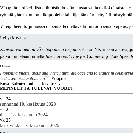
Vihapuhe voi kohdistua ihmisiin heidän taustansa, henkilökohtaisten o
ryhmiä yhteiskunnan ulkopuolelle tai hiljentämään tiettyjä ihmisryhmiä
Vihapuheen torjunnassa on samalla otettava huomioon sananvapaus, joka
Lyhyt kuvaus:
Kansainvälinen päivä vihapuheen torjumiseksi
on YK:n teemapäivä, jot
päivä tunnetaan nimellä
International Day for Countering Hate Speech
Lähteet:
Promoting interreligious and intercultural dialogue and tolerance in counterin
Yhdenvertaisuusvaltuutettu
. Vihapuhe.
Kuva: Kalenteri.online - kuvituskuva
MENNEET JA TULEVAT VUODET
vk 24
sunnuntai 18. kesäkuuta 2023
vk 25
tiistai 18. kesäkuuta 2024
vk 25
keskiviikko 18. kesäkuuta 2025