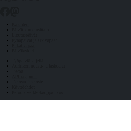
Kalenteri
Päivät kuukausittain
Liputuspäivät
Pyhäpäivät ja arkivapaat
Pitkät vapaat
Päivälaskuri
Työpäiviä jäljellä
Auringon nousu- ja laskuajat
Tietoa
API-rajapinta
Tietosuojaseloste
Käyttöehdot
Peruuta verkkokauppatilaus