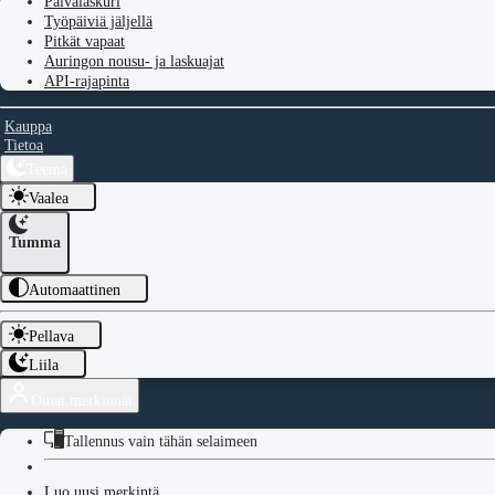
Päivälaskuri
Työpäiviä jäljellä
Pitkät vapaat
Auringon nousu- ja laskuajat
API-rajapinta
Kauppa
Tietoa
Teema
Vaalea
Tumma
Automaattinen
Pellava
Liila
Omat merkinnät
Tallennus vain tähän selaimeen
Luo uusi merkintä