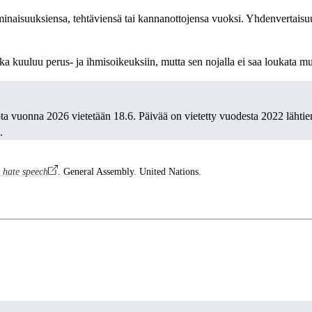
minaisuuksiensa, tehtäviensä tai kannanottojensa vuoksi. Yhdenvertais
.
 kuuluu perus- ja ihmisoikeuksiin, mutta sen nojalla ei saa loukata mu
a vuonna 2026 vietetään 18.6. Päivää on vietetty vuodesta 2022 lähtien
.
g hate speech
. General Assembly. United Nations.