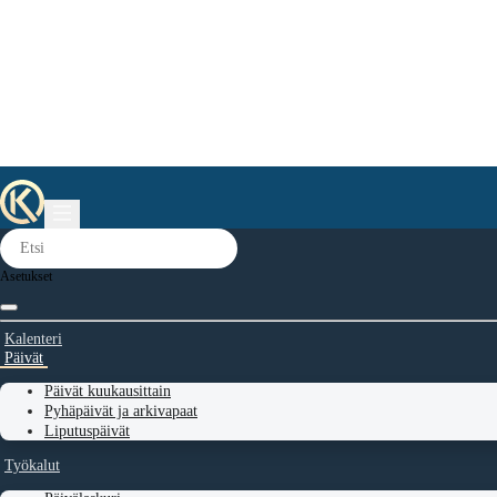
Asetukset
Kalenteri
Päivät
Päivät kuukausittain
Pyhäpäivät ja arkivapaat
Liputuspäivät
Työkalut