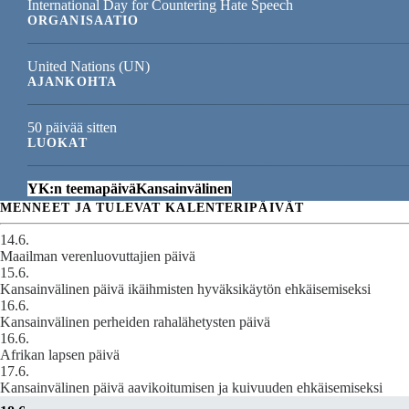
International Day for Countering Hate Speech
ORGANISAATIO
United Nations (UN)
AJANKOHTA
50 päivää sitten
LUOKAT
YK:n teemapäivä
Kansainvälinen
MENNEET JA TULEVAT KALENTERIPÄIVÄT
14.6.
Maailman verenluovuttajien päivä
15.6.
Kansainvälinen päivä ikäihmisten hyväksikäytön ehkäisemiseksi
16.6.
Kansainvälinen perheiden rahalähetysten päivä
16.6.
Afrikan lapsen päivä
17.6.
Kansainvälinen päivä aavikoitumisen ja kuivuuden ehkäisemiseksi