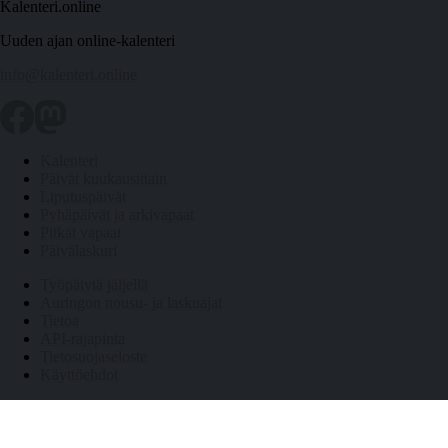
Kalenteri.online
Uuden ajan online-kalenteri
info@kalenteri.online
Kalenteri
Päivät kuukausittain
Liputuspäivät
Pyhäpäivät ja arkivapaat
Pitkät vapaat
Päivälaskuri
Työpäiviä jäljellä
Auringon nousu- ja laskuajat
Tietoa
API-rajapinta
Tietosuojaseloste
Käyttöehdot