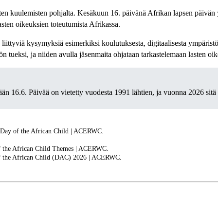
lasten kuulemisten pohjalta. Kesäkuun 16. päivänä Afrikan lapsen päivä
 lasten oikeuksien toteutumista Afrikassa.
 liittyviä kysymyksiä esimerkiksi koulutuksesta, digitaalisesta ympäristös
tueksi, ja niiden avulla jäsenmaita ohjataan tarkastelemaan lasten oik
än 16.6. Päivää on vietetty vuodesta 1991 lähtien, ja vuonna 2026 sitä 
 Day of the African Child | ACERWC.
f the African Child Themes | ACERWC.
f the African Child (DAC) 2026 | ACERWC.