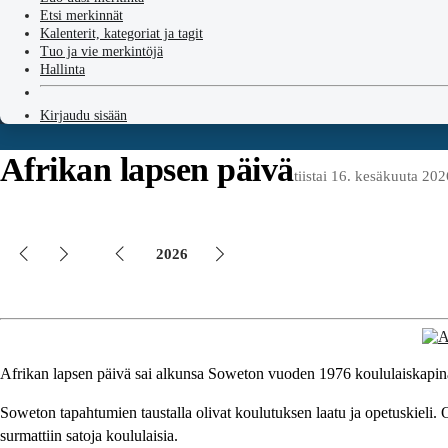
Etsi merkinnät
Kalenterit, kategoriat ja tagit
Tuo ja vie merkintöjä
Hallinta
Kirjaudu sisään
Afrikan lapsen päivä
tiistai 16. kesäkuuta 202
2026
Afrikan lapsen päivä sai alkunsa Soweton vuoden 1976 koululaiskapinan
Soweton tapahtumien taustalla olivat koulutuksen laatu ja opetuskieli. 
surmattiin satoja koululaisia.