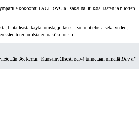
n ympärille kokoontuu ACERWC:n lisäksi hallituksia, lasten ja nuorten
tä, haitallisista käytännöistä, julkisesta suunnittelusta sekä veden,
euksien toteutumista eri näkökulmista.
vietetään 36. kerran. Kansainvälisesti päivä tunnetaan nimellä
Day of