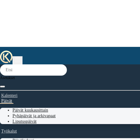
Asetukset
Kalenteri
Päivät
Päivät kuukausittain
Pyhäpäivät ja arkivapaat
Liputuspäivät
Työkalut