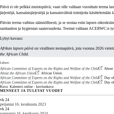
Päivä ei ole pelkkä muistopäivä, vaan sille valitaan vuosittain teema 
järjestöjä, kansalaisjärjestöjä ja kansainvälisiä toimijoita käsittelemään
Päivän teema vaihtuu säännöllisesti, ja se nostaa esiin lapsen oikeuksiin
sanitaation ja hygienian saatavuudesta. Teemat valitaan ACERWC:n työn 
Lyhyt kuvaus:
Afrikan lapsen päivä
on virallinen teemapäivä, jota vuonna 2026 vietetä
the African Child
.
Lähteet:
African Committee of Experts on the Rights and Welfare of the Child
. About
About the African Union
. African Union.
African Committee of Experts on the Rights and Welfare of the Child
. Day o
African Committee of Experts on the Rights and Welfare of the Child
. Day o
Kuva: Kalenteri.online - kuvituskuva
MENNEET JA TULEVAT VUODET
vk 24
perjantai 16. kesäkuuta 2023
vk 24
sunnuntai 16. kesäkuuta 2024