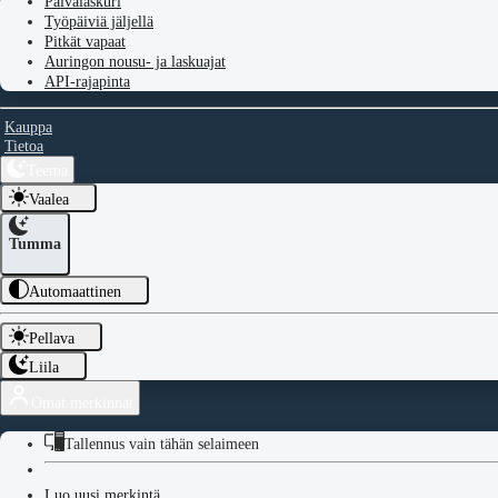
Päivälaskuri
Työpäiviä jäljellä
Pitkät vapaat
Auringon nousu- ja laskuajat
API-rajapinta
Kauppa
Tietoa
Teema
Vaalea
Tumma
Automaattinen
Pellava
Liila
Omat merkinnät
Tallennus vain tähän selaimeen
Luo uusi merkintä