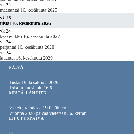
vk 25
maanantai 16. kesäkuuta 2025
vk 25
tiistai 16. kesäkuuta 2026
vk 24
keskiviikko 16. kesäkuuta 2027
vk 24
perjantai 16. kesäkuuta 2028
vk 24
lauantai 16. kesäkuuta 2029
PÄIVÄ
Tiistai 16. kesäkuuta 2026
Toistuu vuosittain 16.6.
MISTÄ LÄHTIEN
Vietetty vuodesta 1991 lähtien.
Vuonna 2026 päivää vietetään 36. kerran.
LIPUTUSPÄIVÄ
Ei