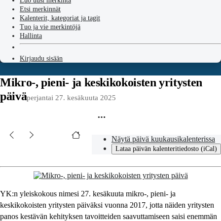
Luo uusi merkintä
Etsi merkinnät
Kalenterit, kategoriat ja tagit
Tuo ja vie merkintöjä
Hallinta
Kirjaudu sisään
Mikro-, pieni- ja keskikokoisten yritysten
päivä
perjantai 27. kesäkuuta 2025
Näytä päivä kuukausikalenterissa
Lataa päivän kalenteritiedosto (iCal)
YK:n yleiskokous nimesi 27. kesäkuuta mikro-, pieni- ja
keskikokoisten yritysten päiväksi vuonna 2017, jotta näiden yritysten
panos kestävän kehityksen tavoitteiden saavuttamiseen saisi enemmän