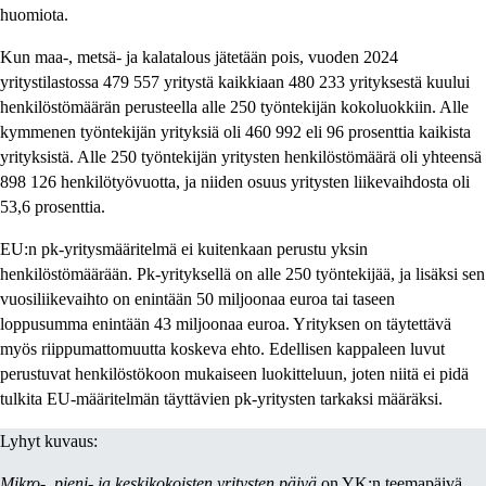
huomiota.
Kun maa-, metsä- ja kalatalous jätetään pois, vuoden 2024
yritystilastossa 479 557 yritystä kaikkiaan 480 233 yrityksestä kuului
henkilöstömäärän perusteella alle 250 työntekijän kokoluokkiin. Alle
kymmenen työntekijän yrityksiä oli 460 992 eli 96 prosenttia kaikista
yrityksistä. Alle 250 työntekijän yritysten henkilöstömäärä oli yhteensä
898 126 henkilötyövuotta, ja niiden osuus yritysten liikevaihdosta oli
53,6 prosenttia.
EU:n pk-yritysmääritelmä ei kuitenkaan perustu yksin
henkilöstömäärään. Pk-yrityksellä on alle 250 työntekijää, ja lisäksi sen
vuosiliikevaihto on enintään 50 miljoonaa euroa tai taseen
loppusumma enintään 43 miljoonaa euroa. Yrityksen on täytettävä
myös riippumattomuutta koskeva ehto. Edellisen kappaleen luvut
perustuvat henkilöstökoon mukaiseen luokitteluun, joten niitä ei pidä
tulkita EU-määritelmän täyttävien pk-yritysten tarkaksi määräksi.
Lyhyt kuvaus:
Mikro-, pieni- ja keskikokoisten yritysten päivä
on YK:n teemapäivä,