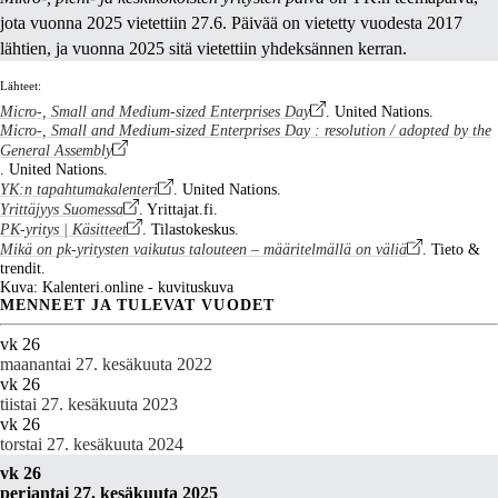
jota vuonna 2025 vietettiin 27.6. Päivää on vietetty vuodesta 2017
lähtien, ja vuonna 2025 sitä vietettiin yhdeksännen kerran.
Lähteet:
Micro-, Small and Medium-sized Enterprises Day
. United Nations.
Micro-, Small and Medium-sized Enterprises Day : resolution / adopted by the
General Assembly
. United Nations.
YK:n tapahtumakalenteri
. United Nations.
Yrittäjyys Suomessa
. Yrittajat.fi.
PK-yritys | Käsitteet
. Tilastokeskus.
Mikä on pk-yritysten vaikutus talouteen – määritelmällä on väliä
. Tieto &
trendit.
Kuva: Kalenteri.online - kuvituskuva
MENNEET JA TULEVAT VUODET
vk 26
maanantai 27. kesäkuuta 2022
vk 26
tiistai 27. kesäkuuta 2023
vk 26
torstai 27. kesäkuuta 2024
vk 26
perjantai 27. kesäkuuta 2025