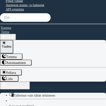
Pitkät vapaat
Auringon nousu- ja laskuajat
API-rajapinta
Kauppa
Tietoa
Teema
Vaalea
Tumma
Automaattinen
Pellava
Liila
Omat merkinnät
Tallennus vain tähän selaimeen