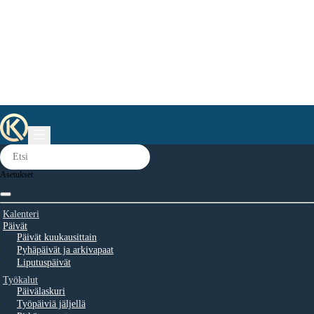
Asetukset
Kalenteri
Päivät
Päivät kuukausittain
Pyhäpäivät ja arkivapaat
Liputuspäivät
Työkalut
Päivälaskuri
Työpäiviä jäljellä