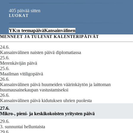
405 päivää sitten
LUOKAT
YK:n teemapäivä
Kansainvälinen
MENNEET JA TULEVAT KALENTERIPÄIVÄT
24.6.
Kansainvälinen naisten päivä diplomatiassa
25.6.
Merenkävijän päivä
25.6.
Maailman vitiligopäivä
26.6.
Kansainvälinen päivä huumeiden väärinkäytön ja laittoman
huumausainekaupan vastustamiseksi
26.6.
Kansainvälinen päivä kidutuksen uhrien puolesta
27.6.
Mikro-, pieni- ja keskikokoisten yritysten päivä
29.6.
3. sunnuntai helluntaista
29.6.