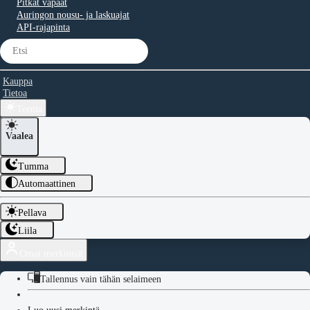
Pitkät vapaat
Auringon nousu- ja laskuajat
API-rajapinta
Kauppa
Tietoa
Teema
Vaalea
Tumma
Automaattinen
Pellava
Liila
Omat merkinnät
Tallennus vain tähän selaimeen