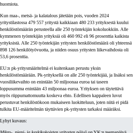
huomiota.
Kun maa-, metsä- ja kalatalous jätetään pois, vuoden 2024
yritystilastossa 479 557 yritystä kaikkiaan 480 233 yrityksestä kuului
henkilöstömäärän perusteella alle 250 työntekijän kokoluokkiin. Alle
kymmenen työntekijän yrityksiä oli 460 992 eli 96 prosenttia kaikista
yrityksistä. Alle 250 työntekijän yritysten henkilöstömäärä oli yhteensä
898 126 henkilötyövuotta, ja niiden osuus yritysten liikevaihdosta oli
53,6 prosenttia.
EU:n pk-yritysmääritelmä ei kuitenkaan perustu yksin
henkilöstömäärään. Pk-yrityksellä on alle 250 työntekijää, ja lisäksi sen
vuosiliikevaihto on enintään 50 miljoonaa euroa tai taseen
loppusumma enintään 43 miljoonaa euroa. Yrityksen on täytettävä
myös riippumattomuutta koskeva ehto. Edellisen kappaleen luvut
perustuvat henkilöstökoon mukaiseen luokitteluun, joten niitä ei pidä
tulkita EU-määritelmän täyttävien pk-yritysten tarkaksi määräksi.
Lyhyt kuvaus:
Mikro-, pieni- ja keskikokoisten yritysten päivä
on YK:n teemapäivä,