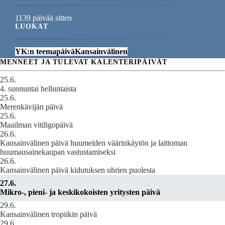
1139 päivää sitten
LUOKAT
YK:n teemapäivä
Kansainvälinen
MENNEET JA TULEVAT KALENTERIPÄIVÄT
25.6.
4. sunnuntai helluntaista
25.6.
Merenkävijän päivä
25.6.
Maailman vitiligopäivä
26.6.
Kansainvälinen päivä huumeiden väärinkäytön ja laittoman
huumausainekaupan vastustamiseksi
26.6.
Kansainvälinen päivä kidutuksen uhrien puolesta
27.6.
Mikro-, pieni- ja keskikokoisten yritysten päivä
29.6.
Kansainvälinen tropiikin päivä
29.6.