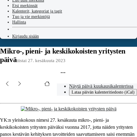
Luo uusi merkintä
Etsi merkinnät
Kalenterit, kategoriat ja tagit
Tuo ja vie merkintöjä
Hallinta
Kirjaudu sisään
Mikro-, pieni- ja keskikokoisten yritysten
päivä
tiistai 27. kesäkuuta 2023
Näytä päivä kuukausikalenterissa
Lataa päivän kalenteritiedosto (iCal)
YK:n yleiskokous nimesi 27. kesäkuuta mikro-, pieni- ja
keskikokoisten yritysten päiväksi vuonna 2017, jotta näiden yritysten
panos kestävän kehityksen tavoitteiden saavuttamiseen saisi enemmän