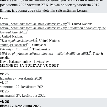
jota vuonna 2023 vietettiin 27.6. Päivää on vietetty vuodesta 2017
lähtien, ja vuonna 2023 sitä vietettiin seitsemännen kerran.
Lähteet:
Micro-, Small and Medium-sized Enterprises Day
. United Nations.
Micro-, Small and Medium-sized Enterprises Day : resolution / adopted by the
General Assembly
. United Nations.
YK:n tapahtumakalenteri
. United Nations.
Yrittäjyys Suomessa
. Yrittajat.fi.
PK-yritys | Käsitteet
. Tilastokeskus.
Mikä on pk-yritysten vaikutus talouteen – määritelmällä on väliä
. Tieto &
trendit.
Kuva: Kalenteri.online - kuvituskuva
MENNEET JA TULEVAT VUODET
vk 26
lauantai 27. kesäkuuta 2020
vk 25
sunnuntai 27. kesäkuuta 2021
vk 26
maanantai 27. kesäkuuta 2022
vk 26
tiistai 27. kesäkuuta 2023