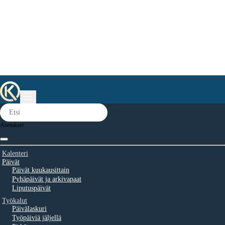
Asetukset
Kalenteri
Päivät
Päivät kuukausittain
Pyhäpäivät ja arkivapaat
Liputuspäivät
Työkalut
Päivälaskuri
Työpäiviä jäljellä