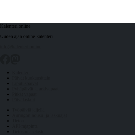
Kalenteri.online
Uuden ajan online-kalenteri
info@kalenteri.online
Kalenteri
Päivät kuukausittain
Liputuspäivät
Pyhäpäivät ja arkivapaat
Pitkät vapaat
Päivälaskuri
Työpäiviä jäljellä
Auringon nousu- ja laskuajat
Tietoa
API-rajapinta
Tietosuojaseloste