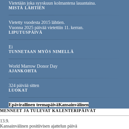
Vietetään joka syyskuun kolmantena lauantaina.
MISTÄ LÄHTIEN
Vietetty vuodesta 2015 lähtien.
Vuonna 2025 päivää vietettiin 11. kerran.
LIPUTUSPÄIVÄ
Ei
TUNNETAAN MYÖS NIMELLÄ
World Marrow Donor Day
AJANKOHTA
324 päivää sitten
LUOKAT
Epävirallinen teemapäivä
Kansainvälinen
MENNEET JA TULEVAT KALENTERIPÄIVÄT
13.9.
Kansainvälinen positiivisen ajattelun päivä