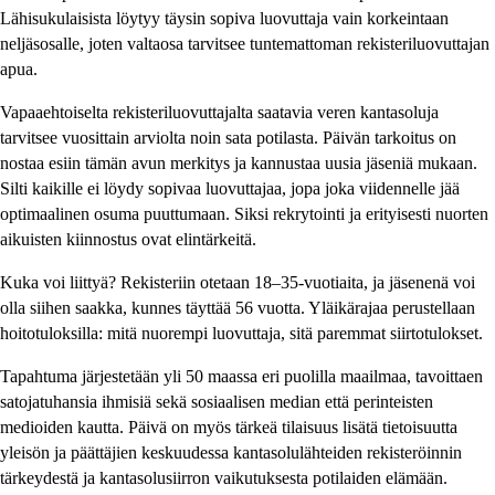
Lähisukulaisista löytyy täysin sopiva luovuttaja vain korkeintaan
neljäsosalle, joten valtaosa tarvitsee tuntemattoman rekisteriluovuttajan
apua.
Vapaaehtoiselta rekisteriluovuttajalta saatavia veren kantasoluja
tarvitsee vuosittain arviolta noin sata potilasta. Päivän tarkoitus on
nostaa esiin tämän avun merkitys ja kannustaa uusia jäseniä mukaan.
Silti kaikille ei löydy sopivaa luovuttajaa, jopa joka viidennelle jää
optimaalinen osuma puuttumaan. Siksi rekrytointi ja erityisesti nuorten
aikuisten kiinnostus ovat elintärkeitä.
Kuka voi liittyä? Rekisteriin otetaan 18–35-vuotiaita, ja jäsenenä voi
olla siihen saakka, kunnes täyttää 56 vuotta. Yläikärajaa perustellaan
hoitotuloksilla: mitä nuorempi luovuttaja, sitä paremmat siirtotulokset.
Tapahtuma järjestetään yli 50 maassa eri puolilla maailmaa, tavoittaen
satojatuhansia ihmisiä sekä sosiaalisen median että perinteisten
medioiden kautta. Päivä on myös tärkeä tilaisuus lisätä tietoisuutta
yleisön ja päättäjien keskuudessa kantasolulähteiden rekisteröinnin
tärkeydestä ja kantasolusiirron vaikutuksesta potilaiden elämään.