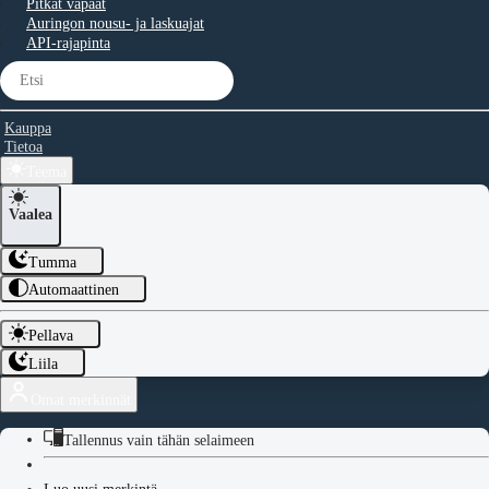
Pitkät vapaat
Auringon nousu- ja laskuajat
API-rajapinta
Kauppa
Tietoa
Teema
Vaalea
Tumma
Automaattinen
Pellava
Liila
Omat merkinnät
Tallennus vain tähän selaimeen