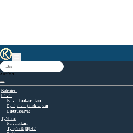
Asetukset
Kalenteri
Päivät
Päivät kuukausittain
Pyhäpäivät ja arkivapaat
Liputuspäivät
Työkalut
Päivälaskuri
Työpäiviä jäljellä