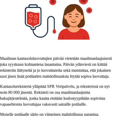
Maailman kantasoluluovuttajien päivää vietetään maailmanlaajuisesti
joka syyskuun kolmantena lauantaina. Päivän ydinviesti on kiittää
rekisteriin liittyneitä ja jo luovuttaneita sekä muistuttaa, että jokainen
uusi jäsen lisää potilaiden mahdollisuuksia löytää sopiva luovuttaja.
Kantasolurekisteriä ylläpitää SPR Veripalvelu, ja rekisterissä on nyt
noin 80 000 jäsentä. Rekisteri on osa maailmanlaajuista
hakujärjestelmää, jonka kautta etsitään kudostyypiltään sopivinta
vapaaehtoista luovuttajaa vakavasti sairaille potilaille.
Monelle potilaalle siirto on viimeinen mahdollisuus parantua.