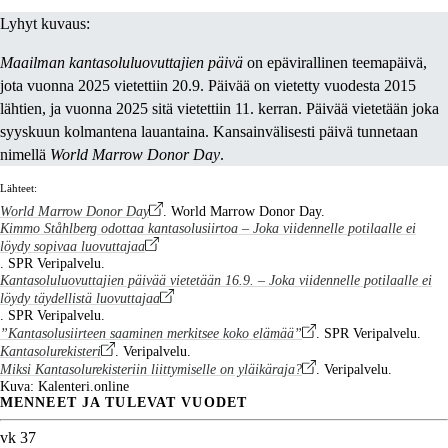
Lyhyt kuvaus:
Maailman kantasoluluovuttajien päivä
on epävirallinen teemapäivä,
jota vuonna 2025 vietettiin 20.9. Päivää on vietetty vuodesta 2015
lähtien, ja vuonna 2025 sitä vietettiin 11. kerran. Päivää vietetään joka
syyskuun kolmantena lauantaina. Kansainvälisesti päivä tunnetaan
nimellä
World Marrow Donor Day
.
Lähteet:
World Marrow Donor Day
. World Marrow Donor Day.
Kimmo Ståhlberg odottaa kantasolusiirtoa – Joka viidennelle potilaalle ei
löydy sopivaa luovuttajaa
. SPR Veripalvelu.
Kantasoluluovuttajien päivää vietetään 16.9. – Joka viidennelle potilaalle ei
löydy täydellistä luovuttajaa
. SPR Veripalvelu.
”Kantasolusiirteen saaminen merkitsee koko elämää”
. SPR Veripalvelu.
Kantasolurekisteri
. Veripalvelu.
Miksi Kantasolurekisteriin liittymiselle on yläikäraja?
. Veripalvelu.
Kuva: Kalenteri.online
MENNEET JA TULEVAT VUODET
vk 37