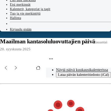
Luo uusi merkintä
Etsi merkinnät
Kalenterit, kategoriat ja tagit
Tuo ja vie merkintöjä
Hallinta
Kirjaudu sisään
Maailman kantasoluluovuttajien päivä
lauantai
20. syyskuuta 2025
Näytä päivä kuukausikalenterissa
Lataa päivän kalenteritiedosto (iCal)