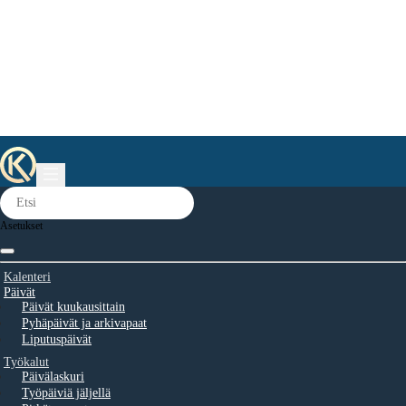
Asetukset
Kalenteri
Päivät
Päivät kuukausittain
Pyhäpäivät ja arkivapaat
Liputuspäivät
Työkalut
Päivälaskuri
Työpäiviä jäljellä