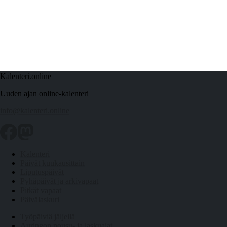
Kalenteri.online
Uuden ajan online-kalenteri
info@kalenteri.online
Kalenteri
Päivät kuukausittain
Liputuspäivät
Pyhäpäivät ja arkivapaat
Pitkät vapaat
Päivälaskuri
Työpäiviä jäljellä
Auringon nousu- ja laskuajat