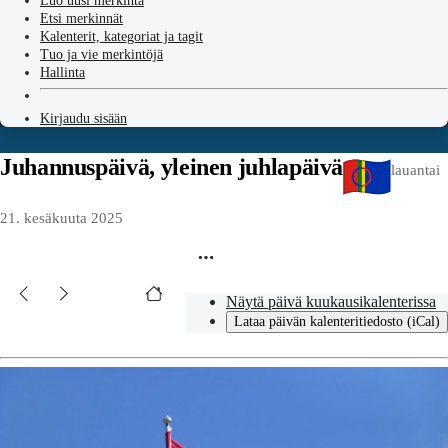
Luo uusi merkintä
Etsi merkinnät
Kalenterit, kategoriat ja tagit
Tuo ja vie merkintöjä
Hallinta
Kirjaudu sisään
Juhannuspäivä, yleinen juhlapäivä
lauantai
21. kesäkuuta 2025
Näytä päivä kuukausikalenterissa
Lataa päivän kalenteritiedosto (iCal)