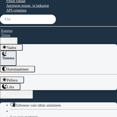
Pitkät vapaat
Auringon nousu- ja laskuajat
API-rajapinta
Kauppa
Tietoa
Teema
Vaalea
Tumma
Automaattinen
Pellava
Liila
Omat merkinnät
Tallennus vain tähän selaimeen