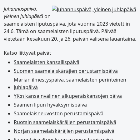
Juhannuspäivä,
yleinen juhlapäivä
on
saamelaisten liputuspäivä, jota vuonna 2023 vietettiin
24.6. Tämä on saamelaisten liputuspäivä. Päivää
vietetään kesäkuun 20. ja 26. päivän välisenä lauantaina.
Katso liittyvät päivät
Saamelaisten kansallispäivä
Suomen saamelaiskäräjien perustamispäivä
Marian ilmestyspäivä, saamelaisten perinteinen
juhlapäivä
YK:n kansainvälinen alkuperäiskansojen päivä
Saamen lipun hyväksymispäivä
Saamelaisneuvoston perustamispäivä
Ruotsin saamelaiskäräjien perustamispäivä
Norjan saamelaiskäräjien perustamispäivä
Saamelaisvaltuuskunnan perustamispäivä