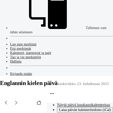
Tallennus vain
tähän selaimeen
Luo uusi merkintä
Etsi merkinnät
Kalenterit, kategoriat ja tagit
Tuo ja vie merkintöjä
Hallinta
Kirjaudu sisään
Englannin kielen päivä
keskiviikko 23. huhtikuuta 2025
Näytä päivä kuukausikalenterissa
Lataa päivän kalenteritiedosto (iCal)