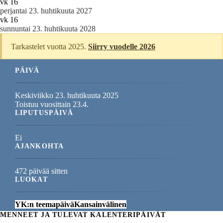
vk 16
perjantai 23. huhtikuuta 2027
vk 16
sunnuntai 23. huhtikuuta 2028
Tarkastelet vuotta 2025.
Siirry vuodelle 2026
PÄIVÄ
Keskiviikko 23. huhtikuuta 2025
Toistuu vuosittain 23.4.
LIPUTUSPÄIVÄ
Ei
AJANKOHTA
472 päivää sitten
LUOKAT
YK:n teemapäivä
Kansainvälinen
MENNEET JA TULEVAT KALENTERIPÄIVÄT