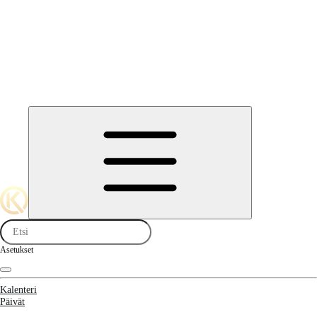
Asetukset
Kalenteri
Päivät