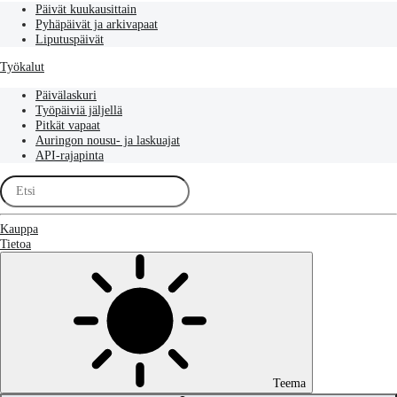
Päivät kuukausittain
Pyhäpäivät ja arkivapaat
Liputuspäivät
Työkalut
Päivälaskuri
Työpäiviä jäljellä
Pitkät vapaat
Auringon nousu- ja laskuajat
API-rajapinta
Kauppa
Tietoa
Teema