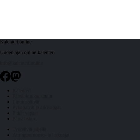
Kalenteri.online
Uuden ajan online-kalenteri
info@kalenteri.online
Kalenteri
Päivät kuukausittain
Liputuspäivät
Pyhäpäivät ja arkivapaat
Pitkät vapaat
Päivälaskuri
Työpäiviä jäljellä
Auringon nousu- ja laskuajat