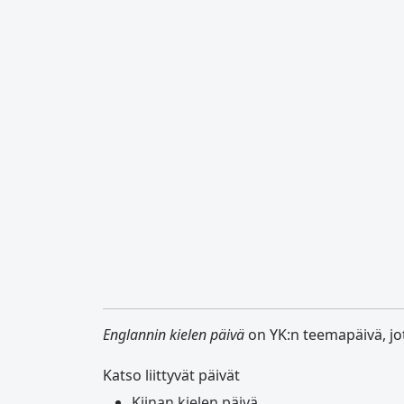
Englannin kielen päivä
on YK:n teemapäivä, jot
Katso liittyvät päivät
Kiinan kielen päivä