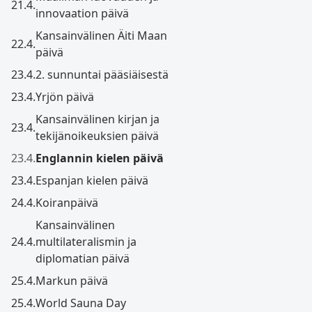
21.4.
innovaation päivä
Kansainvälinen Äiti Maan
22.4.
päivä
23.4.
2. sunnuntai pääsiäisestä
23.4.
Yrjön päivä
Kansainvälinen kirjan ja
23.4.
tekijänoikeuksien päivä
23.4.
Englannin kielen päivä
23.4.
Espanjan kielen päivä
24.4.
Koiranpäivä
Kansainvälinen
24.4.
multilateralismin ja
diplomatian päivä
25.4.
Markun päivä
25.4.
World Sauna Day