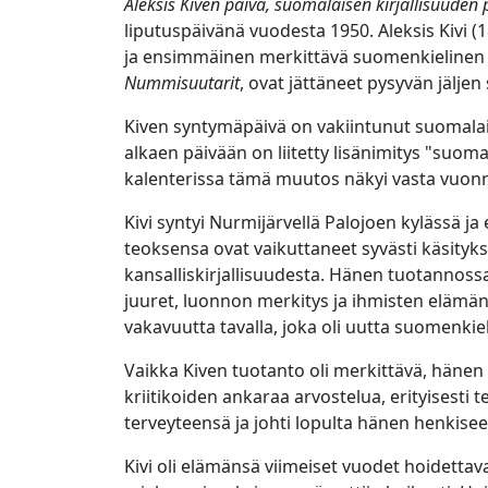
Aleksis Kiven päivä, suomalaisen kirjallisuuden 
liputuspäivänä vuodesta 1950. Aleksis Kivi (
ja ensimmäinen merkittävä suomenkielinen k
Nummisuutarit
, ovat jättäneet pysyvän jäljen
Kiven syntymäpäivä on vakiintunut suomalais
alkaen päivään on liitetty lisänimitys "suom
kalenterissa tämä muutos näkyi vasta vuon
Kivi syntyi Nurmijärvellä Palojoen kylässä ja
teoksensa ovat vaikuttaneet syvästi käsit
kansalliskirjallisuudesta. Hänen tuotannos
juuret, luonnon merkitys ja ihmisten elämän
vakavuutta tavalla, joka oli uutta suomenkiel
Vaikka Kiven tuotanto oli merkittävä, hänen
kriitikoiden ankaraa arvostelua, erityisesti
terveyteensä ja johti lopulta hänen henkis
Kivi oli elämänsä viimeiset vuodet hoidettav