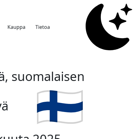
Kauppa
Tietoa
vä, suomalaisen
vä
akuuta 2025