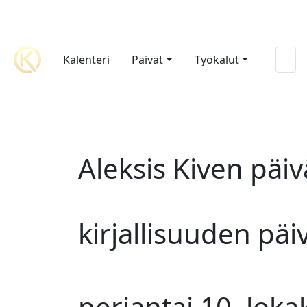
Kalenteri
Päivät
Työkalut
Aleksis Kiven päi
kirjallisuuden päi
perjantai 10. lok