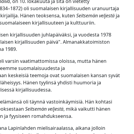
päivä
, on 10. lokakuuta ja sitä on vietetty
1834–1872) oli suomalaisen kirjallisuuden uranuurtaja
irjailija. Hänen teoksensa, kuten
Seitsemän veljestä
ja
 suomalaiseen kirjallisuuteen ja kulttuuriin.
en kirjallisuuden juhlapäiväksi, ja vuodesta 1978
alaisen kirjallisuuden päivä". Almanakkatoimiston
na 1989.
 eli varsin vaatimattomissa oloissa, mutta hänen
ykseemme suomalaisuudesta ja
saan keskeisiä teemoja ovat suomalaisen kansan syvät
läheisyys. Hänen tyylinsä yhdisti huumoria ja
isessä kirjallisuudessa.
 elämänsä oli täynnä vastoinkäymisiä. Hän kohtasi
 teoksestaan
Seitsemän veljestä
, mikä vaikutti hänen
een ja fyysiseen romahdukseensa.
ana Lapinlahden mielisairaalassa, aikana jolloin