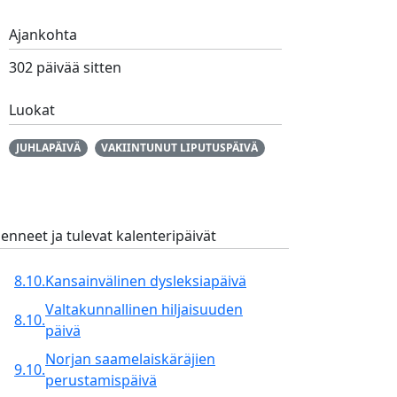
Ajankohta
302 päivää sitten
Luokat
JUHLAPÄIVÄ
VAKIINTUNUT LIPUTUSPÄIVÄ
enneet ja tulevat kalenteripäivät
8.10.
Kansainvälinen dysleksiapäivä
Valtakunnallinen hiljaisuuden
8.10.
päivä
Norjan saamelaiskäräjien
9.10.
perustamispäivä