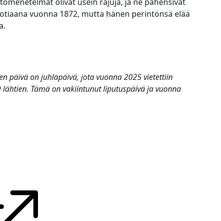
tomenetelmät olivat usein rajuja, ja ne pahensivat
-vuotiaana vuonna 1872, mutta hänen perintönsä elää
a.
den päivä
on juhlapäivä, jota vuonna 2025 vietettiin
lähtien. Tämä on vakiintunut liputuspäivä ja vuonna