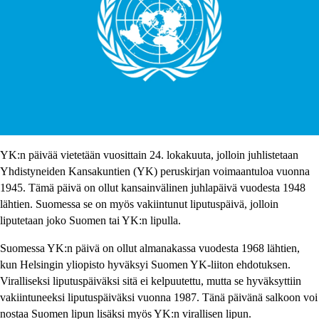
YK:n päivää vietetään vuosittain 24. lokakuuta, jolloin juhlistetaan
Yhdistyneiden Kansakuntien (YK) peruskirjan voimaantuloa vuonna
1945. Tämä päivä on ollut kansainvälinen juhlapäivä vuodesta 1948
lähtien. Suomessa se on myös vakiintunut liputuspäivä, jolloin
liputetaan joko Suomen tai YK:n lipulla.
Suomessa YK:n päivä on ollut almanakassa vuodesta 1968 lähtien,
kun Helsingin yliopisto hyväksyi Suomen YK-liiton ehdotuksen.
Viralliseksi liputuspäiväksi sitä ei kelpuutettu, mutta se hyväksyttiin
vakiintuneeksi liputuspäiväksi vuonna 1987. Tänä päivänä salkoon voi
nostaa Suomen lipun lisäksi myös YK:n virallisen lipun.